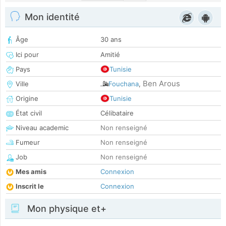
Mon identité
Âge
30 ans
Ici pour
Amitié
Pays
Tunisie
Ben Arous
Ville
Fouchana
,
Origine
Tunisie
État civil
Célibataire
Niveau academic
Non renseigné
Fumeur
Non renseigné
Job
Non renseigné
Mes amis
Connexion
Inscrit le
Connexion
Mon physique et+