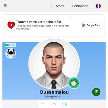
Tunisia Dating
Toggle
Mode
Connexion
navigation
💖
Trouvez votre partenaire idéal
Téléchargez notre application de rencontre
💖
maintenant !
💕
💕
0.7/1
1
Oussemalou
longtemps
1