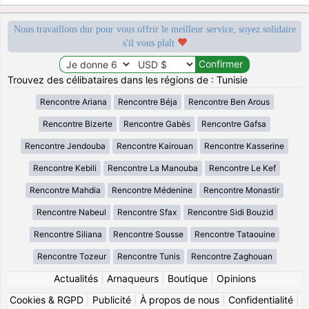
Nous travaillons dur pour vous offrir le meilleur service, soyez solidaire
s'il vous plaît
Trouvez des célibataires dans les régions de : Tunisie
Rencontre Ariana
Rencontre Béja
Rencontre Ben Arous
Rencontre Bizerte
Rencontre Gabès
Rencontre Gafsa
Rencontre Jendouba
Rencontre Kairouan
Rencontre Kasserine
Rencontre Kebili
Rencontre La Manouba
Rencontre Le Kef
Rencontre Mahdia
Rencontre Médenine
Rencontre Monastir
Rencontre Nabeul
Rencontre Sfax
Rencontre Sidi Bouzid
Rencontre Siliana
Rencontre Sousse
Rencontre Tataouine
Rencontre Tozeur
Rencontre Tunis
Rencontre Zaghouan
Actualités
|
Arnaqueurs
|
Boutique
|
Opinions
Cookies & RGPD
|
Publicité
|
À propos de nous
|
Confidentialité
|