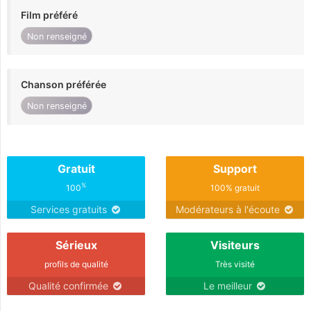
Film préféré
Non renseigné
Chanson préférée
Non renseigné
Gratuit
Support
%
100
100% gratuit
Services gratuits
Modérateurs à l'écoute
Sérieux
Visiteurs
profils de qualité
Très visité
Qualité confirmée
Le meilleur