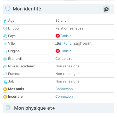
Mon identité
Âge
26 ans
Ici pour
Relation sérieuse
Pays
Tunisie
Zaghouan
Ville
El Fahs
,
Origine
Tunisie
État civil
Célibataire
Niveau academic
Non renseigné
Fumeur
Non renseigné
Job
Non renseigné
Mes amis
Connexion
Inscrit le
Connexion
Mon physique et+