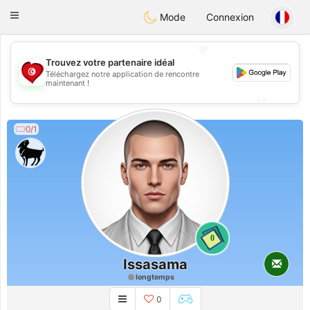
Tunisia Dating
Toggle
Mode
Connexion
navigation
💖
Trouvez votre partenaire idéal
Téléchargez notre application de rencontre
💖
maintenant !
💕
💕
0/1
0
Issasama
longtemps
0