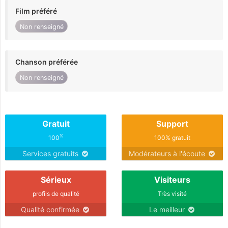
Film préféré
Non renseigné
Chanson préférée
Non renseigné
Gratuit
Support
%
100
100% gratuit
Services gratuits
Modérateurs à l'écoute
Sérieux
Visiteurs
profils de qualité
Très visité
Qualité confirmée
Le meilleur