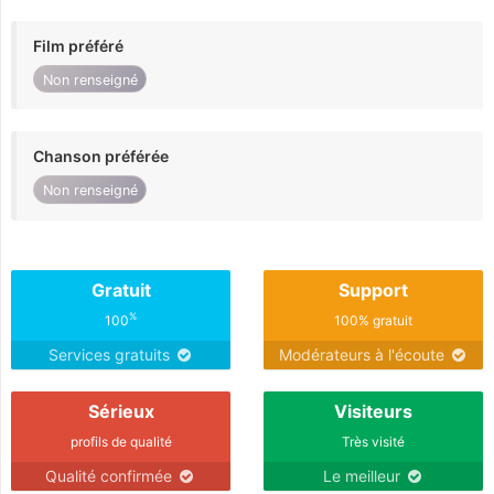
Film préféré
Non renseigné
Chanson préférée
Non renseigné
Gratuit
Support
%
100
100% gratuit
Services gratuits
Modérateurs à l'écoute
Sérieux
Visiteurs
profils de qualité
Très visité
Qualité confirmée
Le meilleur