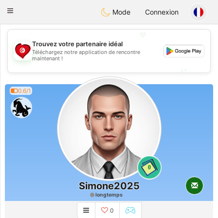
Tunisia Dating
Toggle
Mode
Connexion
navigation
💖
Trouvez votre partenaire idéal
Téléchargez notre application de rencontre
💖
maintenant !
💕
💕
0.6/1
0
Simone2025
longtemps
0