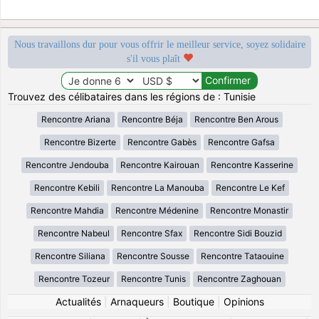
Nous travaillons dur pour vous offrir le meilleur service, soyez solidaire
s'il vous plaît
Trouvez des célibataires dans les régions de : Tunisie
Rencontre Ariana
Rencontre Béja
Rencontre Ben Arous
Rencontre Bizerte
Rencontre Gabès
Rencontre Gafsa
Rencontre Jendouba
Rencontre Kairouan
Rencontre Kasserine
Rencontre Kebili
Rencontre La Manouba
Rencontre Le Kef
Rencontre Mahdia
Rencontre Médenine
Rencontre Monastir
Rencontre Nabeul
Rencontre Sfax
Rencontre Sidi Bouzid
Rencontre Siliana
Rencontre Sousse
Rencontre Tataouine
Rencontre Tozeur
Rencontre Tunis
Rencontre Zaghouan
Actualités
|
Arnaqueurs
|
Boutique
|
Opinions