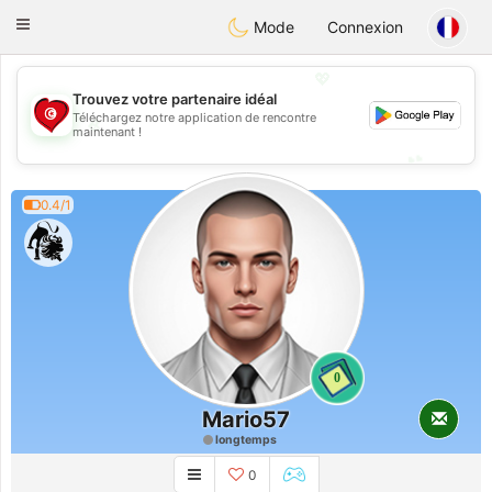
Tunisia Dating
Toggle
Mode
Connexion
navigation
💖
Trouvez votre partenaire idéal
Téléchargez notre application de rencontre
💖
maintenant !
💕
💕
0.4/1
0
Mario57
longtemps
0