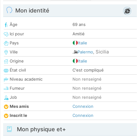
Mon identité
Âge
69 ans
Ici pour
Amitié
Pays
Italie
Sicilia
Ville
Palermo
,
Origine
Italie
État civil
C'est compliqué
Niveau academic
Non renseigné
Fumeur
Non renseigné
Job
Non renseigné
Mes amis
Connexion
Inscrit le
Connexion
Mon physique et+