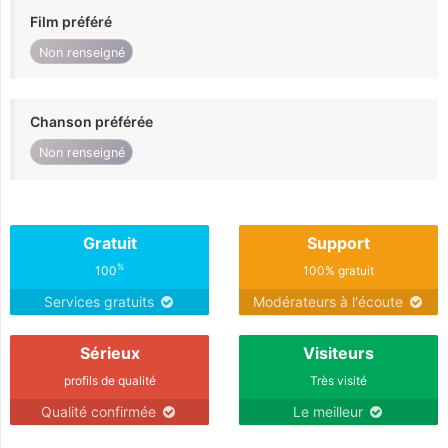
Film préféré
Non renseigné
Chanson préférée
Non renseigné
Gratuit
Support
%
100
100% gratuit
Services gratuits
Modérateurs à l'écoute
Sérieux
Visiteurs
profils de qualité
Très visité
Qualité confirmée
Le meilleur