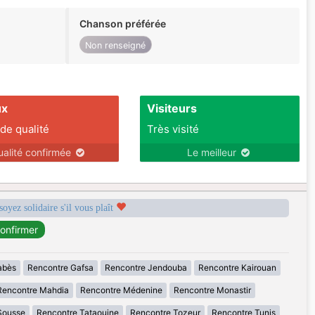
Chanson préférée
Non renseigné
ux
Visiteurs
 de qualité
Très visité
ualité confirmée
Le meilleur
soyez solidaire s'il vous plaît
abès
Rencontre Gafsa
Rencontre Jendouba
Rencontre Kairouan
Rencontre Mahdia
Rencontre Médenine
Rencontre Monastir
Sousse
Rencontre Tataouine
Rencontre Tozeur
Rencontre Tunis