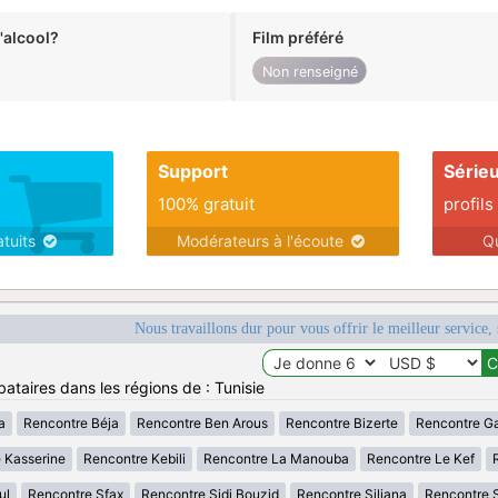
alcool?
Film préféré
Non renseigné
Support
Série
100% gratuit
profils
atuits
Modérateurs à l'écoute
Q
Nous travaillons dur pour vous offrir le meilleur service, 
ataires dans les régions de : Tunisie
a
Rencontre Béja
Rencontre Ben Arous
Rencontre Bizerte
Rencontre G
 Kasserine
Rencontre Kebili
Rencontre La Manouba
Rencontre Le Kef
ul
Rencontre Sfax
Rencontre Sidi Bouzid
Rencontre Siliana
Rencontre 