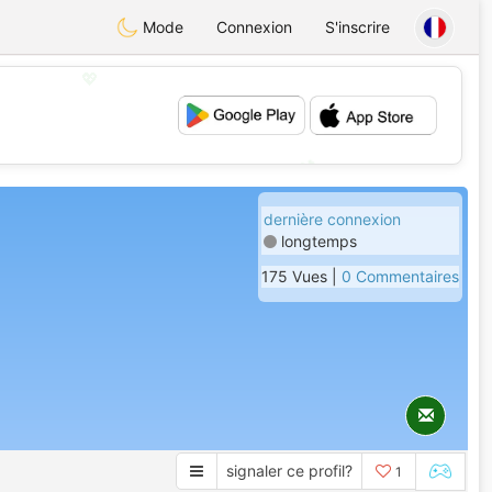
Mode
Connexion
S'inscrire
💖
💕
dernière connexion
longtemps
175 Vues |
0 Commentaires
signaler ce profil?
1