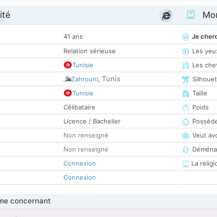
ité
Mon
41 ans
Je cher
Relation sérieuse
Les yeu
Tunisie
Les che
Tunis
Zahrouni
,
Silhoue
Tunisie
Taille
Célibataire
Poids
Licence / Bachelier
Possède
Non renseigné
Veut av
Non renseigné
Déména
Connexion
La religi
Connexion
me concernant