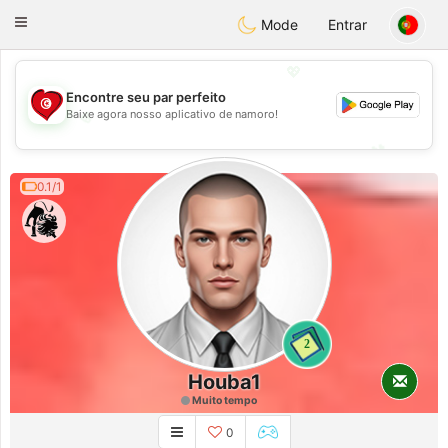
Tunisia Dating
Toggle
Mode
Entrar
navigation
💖
Encontre seu par perfeito
Baixe agora nosso aplicativo de namoro!
💖
💕
💕
0.1/1
2
Houba1
Muito tempo
0