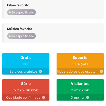
Filme favorito
Não especificado
Música favorita
Não especificado
Grátis
Suporte
%
100
100% grátis
Serviços gratuitos
Moderadores que escutam
Sério
Visitantes
perfis de qualidade
Muito visitado
Qualidade confirmada
O melhor