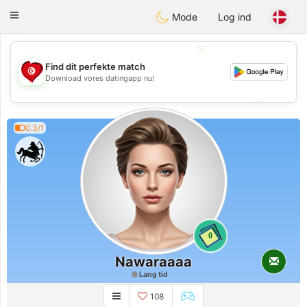
Tunisia Dating
Toggle
Mode
Log ind
navigation
💖
Find dit perfekte match
💖
Download vores datingapp nu!
💕
💕
0.3/1
0
Nawaraaaa
Lang tid
108