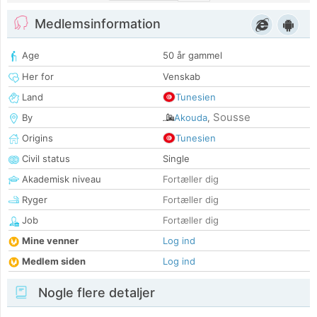
Medlemsinformation
Age
50 år gammel
Her for
Venskab
Land
Tunesien
Sousse
By
Akouda
,
Origins
Tunesien
Civil status
Single
Akademisk niveau
Fortæller dig
Ryger
Fortæller dig
Job
Fortæller dig
Mine venner
Log ind
Medlem siden
Log ind
Nogle flere detaljer