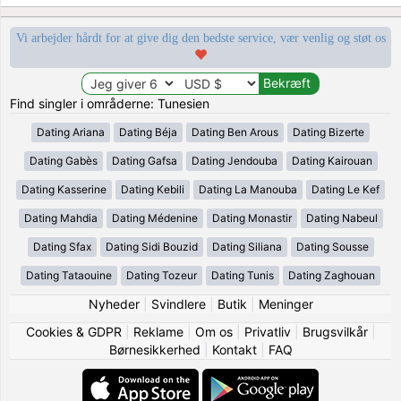
Vi arbejder hårdt for at give dig den bedste service, vær venlig og støt os
Find singler i områderne: Tunesien
Dating Ariana
Dating Béja
Dating Ben Arous
Dating Bizerte
Dating Gabès
Dating Gafsa
Dating Jendouba
Dating Kairouan
Dating Kasserine
Dating Kebili
Dating La Manouba
Dating Le Kef
Dating Mahdia
Dating Médenine
Dating Monastir
Dating Nabeul
Dating Sfax
Dating Sidi Bouzid
Dating Siliana
Dating Sousse
Dating Tataouine
Dating Tozeur
Dating Tunis
Dating Zaghouan
Nyheder
|
Svindlere
|
Butik
|
Meninger
Cookies & GDPR
|
Reklame
|
Om os
|
Privatliv
|
Brugsvilkår
|
Børnesikkerhed
|
Kontakt
|
FAQ