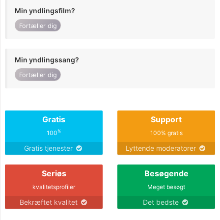
Min yndlingsfilm?
Fortæller dig
Min yndlingssang?
Fortæller dig
Gratis
Support
%
100
100% gratis
Gratis tjenester
Lyttende moderatorer
Seriøs
Besøgende
kvalitetsprofiler
Meget besøgt
Bekræftet kvalitet
Det bedste