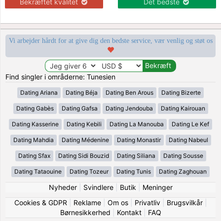
Bekræftet kvalitet
Det bedste
Vi arbejder hårdt for at give dig den bedste service, vær venlig og støt os
Find singler i områderne: Tunesien
Dating Ariana
Dating Béja
Dating Ben Arous
Dating Bizerte
Dating Gabès
Dating Gafsa
Dating Jendouba
Dating Kairouan
Dating Kasserine
Dating Kebili
Dating La Manouba
Dating Le Kef
Dating Mahdia
Dating Médenine
Dating Monastir
Dating Nabeul
Dating Sfax
Dating Sidi Bouzid
Dating Siliana
Dating Sousse
Dating Tataouine
Dating Tozeur
Dating Tunis
Dating Zaghouan
Nyheder
|
Svindlere
|
Butik
|
Meninger
Cookies & GDPR
|
Reklame
|
Om os
|
Privatliv
|
Brugsvilkår
|
Børnesikkerhed
|
Kontakt
|
FAQ