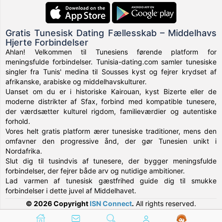
Gratis Tunesisk Dating Fællesskab – Middelhavs
Hjerte Forbindelser
Ahlan! Velkommen til Tunesiens førende platform for
meningsfulde forbindelser. Tunisia-dating.com samler tunesiske
singler fra Tunis' medina til Sousses kyst og fejrer krydset af
afrikanske, arabiske og middelhavskulturer.
Uanset om du er i historiske Kairouan, kyst Bizerte eller de
moderne distrikter af Sfax, forbind med kompatible tunesere,
der værdsætter kulturel rigdom, familieværdier og autentiske
forhold.
Vores helt gratis platform ærer tunesiske traditioner, mens den
omfavner den progressive ånd, der gør Tunesien unikt i
Nordafrika.
Slut dig til tusindvis af tunesere, der bygger meningsfulde
forbindelser, der fejrer både arv og nutidige ambitioner.
Lad varmen af tunesisk gæstfrihed guide dig til smukke
forbindelser i dette juvel af Middelhavet.
© 2026 Copyright
ISN Connect
.
All rights reserved.