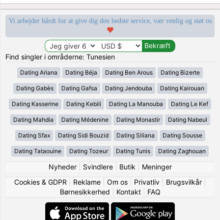
Vi arbejder hårdt for at give dig den bedste service, vær venlig og støt os
Find singler i områderne: Tunesien
Dating Ariana
Dating Béja
Dating Ben Arous
Dating Bizerte
Dating Gabès
Dating Gafsa
Dating Jendouba
Dating Kairouan
Dating Kasserine
Dating Kebili
Dating La Manouba
Dating Le Kef
Dating Mahdia
Dating Médenine
Dating Monastir
Dating Nabeul
Dating Sfax
Dating Sidi Bouzid
Dating Siliana
Dating Sousse
Dating Tataouine
Dating Tozeur
Dating Tunis
Dating Zaghouan
Nyheder
|
Svindlere
|
Butik
|
Meninger
Cookies & GDPR
|
Reklame
|
Om os
|
Privatliv
|
Brugsvilkår
|
Børnesikkerhed
|
Kontakt
|
FAQ