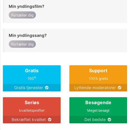
Min yndlingsfilm?
Fortæller dig
Min yndlingssang?
Fortæller dig
Gratis
Support
%
100
100% gratis
Gratis tjenester
Lyttende moderatorer
Seriøs
Besøgende
kvalitetsprofiler
Meget besøgt
Bekræftet kvalitet
Det bedste