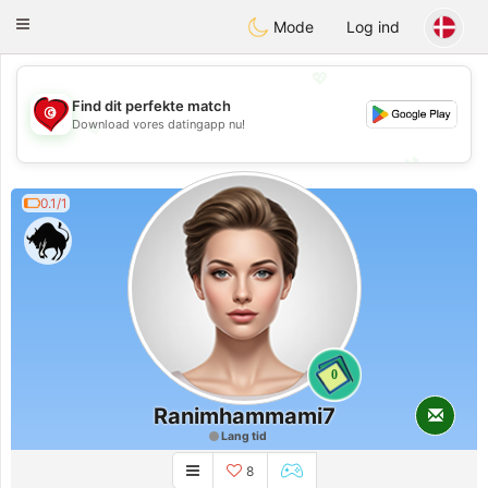
Tunisia Dating
Toggle
Mode
Log ind
navigation
💖
Find dit perfekte match
💖
Download vores datingapp nu!
💕
💕
0.1/1
0
Ranimhammami7
Lang tid
8