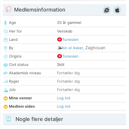
Medlemsinformation
Age
20 år gammel
Her for
Venskab
Land
Tunesien
Zaghouan
By
Ain el Asker
,
Origins
Tunesien
Civil status
Skilt
Akademisk niveau
Fortæller dig
Ryger
Fortæller dig
Job
Fortæller dig
Mine venner
Log ind
Medlem siden
Log ind
Nogle flere detaljer