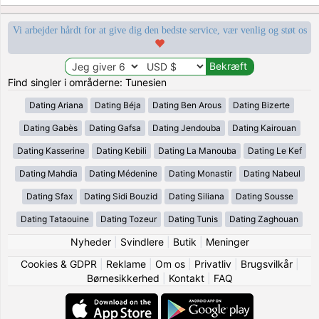
Vi arbejder hårdt for at give dig den bedste service, vær venlig og støt os
Find singler i områderne: Tunesien
Dating Ariana
Dating Béja
Dating Ben Arous
Dating Bizerte
Dating Gabès
Dating Gafsa
Dating Jendouba
Dating Kairouan
Dating Kasserine
Dating Kebili
Dating La Manouba
Dating Le Kef
Dating Mahdia
Dating Médenine
Dating Monastir
Dating Nabeul
Dating Sfax
Dating Sidi Bouzid
Dating Siliana
Dating Sousse
Dating Tataouine
Dating Tozeur
Dating Tunis
Dating Zaghouan
Nyheder
|
Svindlere
|
Butik
|
Meninger
Cookies & GDPR
|
Reklame
|
Om os
|
Privatliv
|
Brugsvilkår
|
Børnesikkerhed
|
Kontakt
|
FAQ