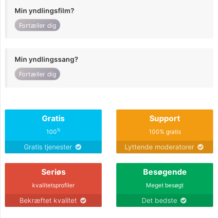
Min yndlingsfilm?
Fortæller dig
Min yndlingssang?
Fortæller dig
Gratis
Support
%
100
100% gratis
Gratis tjenester
Lyttende moderatorer
Seriøs
Besøgende
kvalitetsprofiler
Meget besøgt
Bekræftet kvalitet
Det bedste