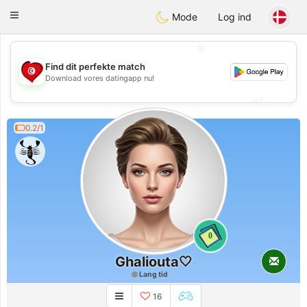
Tunisia Dating
Toggle
Mode
Log ind
navigation
💖
Find dit perfekte match
💖
Download vores datingapp nu!
💕
💕
0.2/1
0
Ghaliouta🤍
Lang tid
16