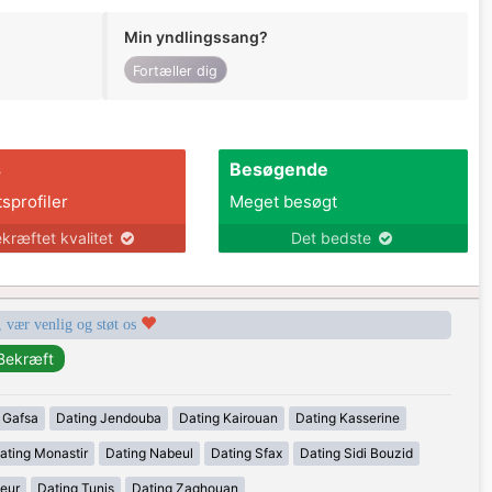
Min yndlingssang?
Fortæller dig
s
Besøgende
tsprofiler
Meget besøgt
kræftet kvalitet
Det bedste
, vær venlig og støt os
 Gafsa
Dating Jendouba
Dating Kairouan
Dating Kasserine
ating Monastir
Dating Nabeul
Dating Sfax
Dating Sidi Bouzid
eur
Dating Tunis
Dating Zaghouan