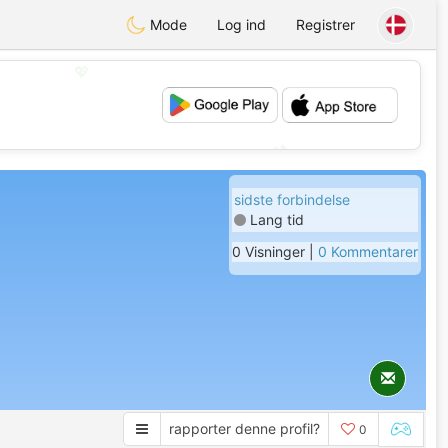
Mode
Log ind
Registrer
💖
💕
sidste forbindelse
Lang tid
0 Visninger |
0 Kommentarer
rapporter denne profil?
0