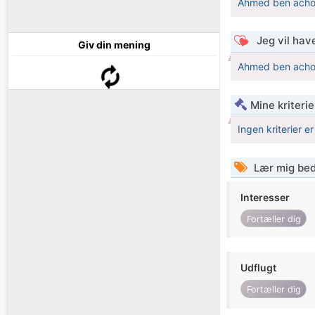
Ahmed ben acho
Jeg vil have
Giv din mening
Ahmed ben acho
Mine kriterie
Ingen kriterier er
Lær mig bed
Interesser
Fortæller dig
Udflugt
Fortæller dig