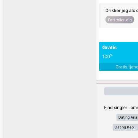
Drikker jeg alc 
Fortæller dig
Gratis
%
100
Gratis tjen
Find singler i o
Dating Ari
Dating Kebili