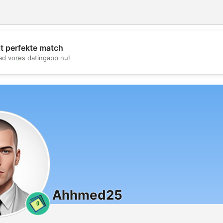
it perfekte match
💖
d vores datingapp nu!
💕
Ahhmed25
0