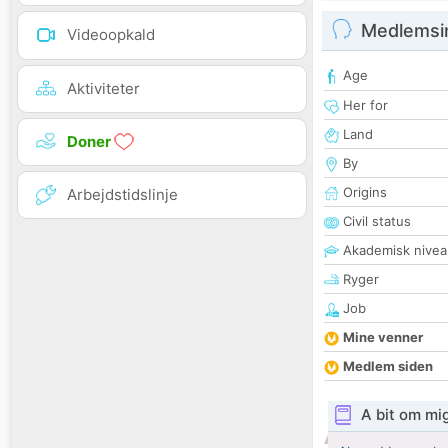
Medlemsi
Videoopkald
Age
Aktiviteter
Her for
Land
Doner
By
Origins
Arbejdstidslinje
Civil status
Akademisk nivea
Ryger
Job
Mine venner
Medlem siden
A bit om mi