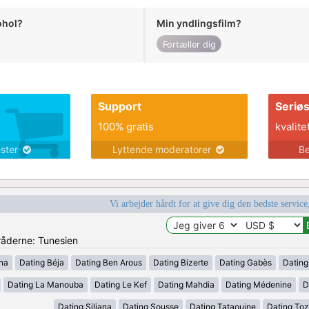
ohol?
Min yndlingsfilm?
Fortæller dig
Support
Seriø
100% gratis
kvalite
ester
Lyttende moderatorer
Be
Vi arbejder hårdt for at give dig den bedste service
mråderne: Tunesien
ana
Dating Béja
Dating Ben Arous
Dating Bizerte
Dating Gabès
Dating
Dating La Manouba
Dating Le Kef
Dating Mahdia
Dating Médenine
D
Dating Siliana
Dating Sousse
Dating Tataouine
Dating Toz