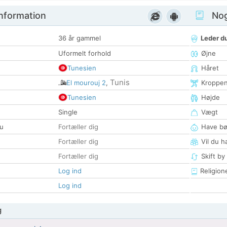
nformation
Nogl
36 år gammel
Leder du
Uformelt forhold
Øjne
Tunesien
Håret
Tunis
El mourouj 2
,
Kroppe
Tunesien
Højde
Single
Vægt
u
Fortæller dig
Have bø
Fortæller dig
Vil du h
Fortæller dig
Skift by
Log ind
Religion
Log ind
g