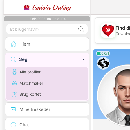
Tunisia Dating
Tunis 2026-08-07 21:04
Find d
Downloa
Hjem
0.6/1
Søg
Alle profiler
Matchmaker
Brug kortet
Mine Beskeder
Chat