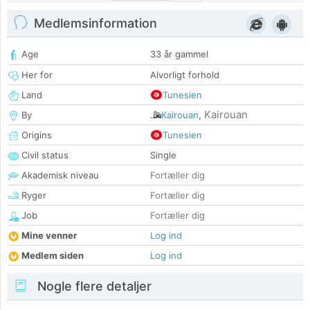
Medlemsinformation
Age
33 år gammel
Her for
Alvorligt forhold
Land
Tunesien
Kairouan
By
Kairouan
,
Origins
Tunesien
Civil status
Single
Akademisk niveau
Fortæller dig
Ryger
Fortæller dig
Job
Fortæller dig
Mine venner
Log ind
Medlem siden
Log ind
Nogle flere detaljer