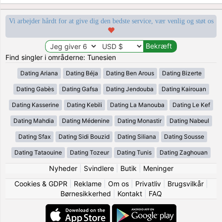
Vi arbejder hårdt for at give dig den bedste service, vær venlig og støt os
Find singler i områderne: Tunesien
Dating Ariana
Dating Béja
Dating Ben Arous
Dating Bizerte
Dating Gabès
Dating Gafsa
Dating Jendouba
Dating Kairouan
Dating Kasserine
Dating Kebili
Dating La Manouba
Dating Le Kef
Dating Mahdia
Dating Médenine
Dating Monastir
Dating Nabeul
Dating Sfax
Dating Sidi Bouzid
Dating Siliana
Dating Sousse
Dating Tataouine
Dating Tozeur
Dating Tunis
Dating Zaghouan
Nyheder
|
Svindlere
|
Butik
|
Meninger
Cookies & GDPR
|
Reklame
|
Om os
|
Privatliv
|
Brugsvilkår
|
Børnesikkerhed
|
Kontakt
|
FAQ