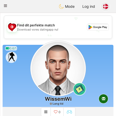
Tunisia Dating
Toggle
Mode
Log ind
navigation
💖
💖
Find dit perfekte match
Download vores datingapp nu!
💕
💕
0.6/1
0
WissemWi
Lang tid
0