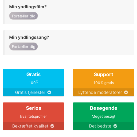
Min yndlingsfilm?
Fortæller dig
Min yndlingssang?
Fortæller dig
Gratis
Support
%
100
100% gratis
Gratis tjenester
Lyttende moderatorer
Seriøs
Besøgende
kvalitetsprofiler
Meget besøgt
Bekræftet kvalitet
Det bedste