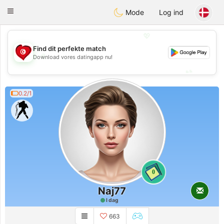
Tunisia Dating
Toggle
Mode
Log ind
navigation
💖
Find dit perfekte match
💖
Download vores datingapp nu!
💕
💕
0.2/1
0
Naj77
I dag
663