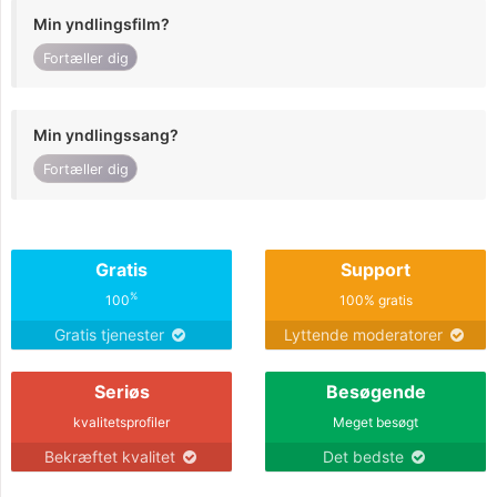
Min yndlingsfilm?
Fortæller dig
Min yndlingssang?
Fortæller dig
Gratis
Support
%
100
100% gratis
Gratis tjenester
Lyttende moderatorer
Seriøs
Besøgende
kvalitetsprofiler
Meget besøgt
Bekræftet kvalitet
Det bedste