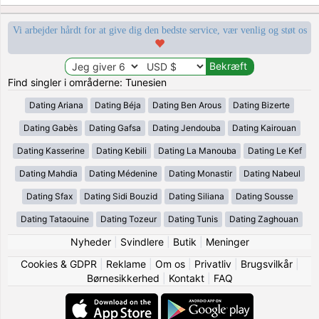
Vi arbejder hårdt for at give dig den bedste service, vær venlig og støt os
Find singler i områderne: Tunesien
Dating Ariana
Dating Béja
Dating Ben Arous
Dating Bizerte
Dating Gabès
Dating Gafsa
Dating Jendouba
Dating Kairouan
Dating Kasserine
Dating Kebili
Dating La Manouba
Dating Le Kef
Dating Mahdia
Dating Médenine
Dating Monastir
Dating Nabeul
Dating Sfax
Dating Sidi Bouzid
Dating Siliana
Dating Sousse
Dating Tataouine
Dating Tozeur
Dating Tunis
Dating Zaghouan
Nyheder
|
Svindlere
|
Butik
|
Meninger
Cookies & GDPR
|
Reklame
|
Om os
|
Privatliv
|
Brugsvilkår
|
Børnesikkerhed
|
Kontakt
|
FAQ