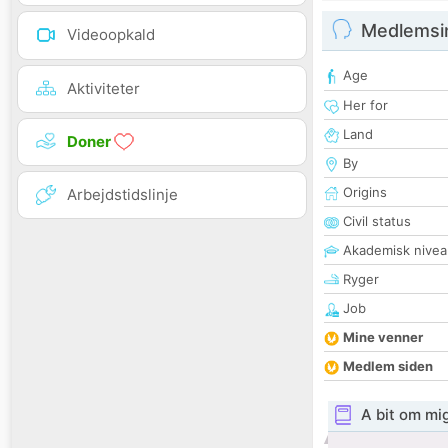
Medlemsi
Videoopkald
Age
Aktiviteter
Her for
Land
Doner
By
Origins
Arbejdstidslinje
Civil status
Akademisk nivea
Ryger
Job
Mine venner
Medlem siden
A bit om mi