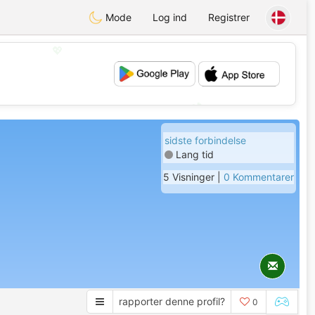
Mode
Log ind
Registrer
💖
💕
sidste forbindelse
Lang tid
5 Visninger |
0 Kommentarer
rapporter denne profil?
0