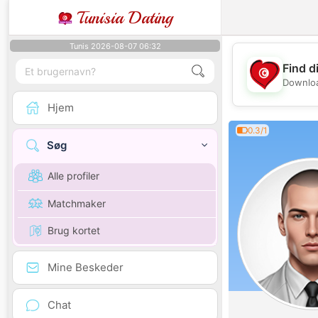
Tunisia Dating
Tunis 2026-08-07 06:32
Find d
Downloa
Hjem
0.3/1
Søg
Alle profiler
Matchmaker
Brug kortet
Mine Beskeder
Chat