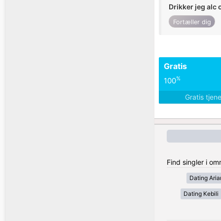
Drikker jeg alc 
Fortæller dig
Gratis
%
100
Gratis tjen
Find singler i o
Dating Ari
Dating Kebili