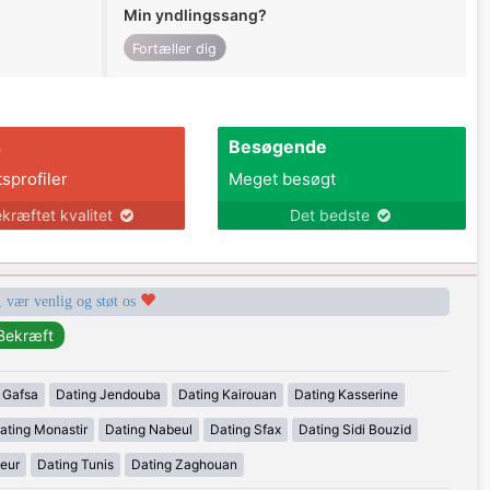
Min yndlingssang?
Fortæller dig
s
Besøgende
tsprofiler
Meget besøgt
kræftet kvalitet
Det bedste
, vær venlig og støt os
 Gafsa
Dating Jendouba
Dating Kairouan
Dating Kasserine
ating Monastir
Dating Nabeul
Dating Sfax
Dating Sidi Bouzid
eur
Dating Tunis
Dating Zaghouan