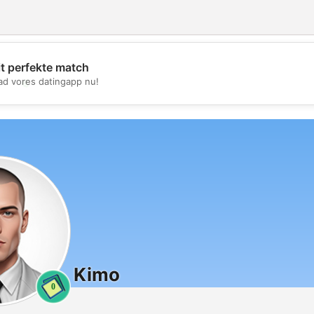
it perfekte match
💖
d vores datingapp nu!
💕
Kimo
0