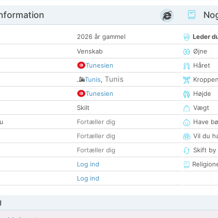
nformation
Nogl
2026 år gammel
Leder du
Venskab
Øjne
Tunesien
Håret
Tunis
Tunis
,
Kroppe
Tunesien
Højde
Skilt
Vægt
u
Fortæller dig
Have bø
Fortæller dig
Vil du h
Fortæller dig
Skift by
Log ind
Religion
Log ind
g