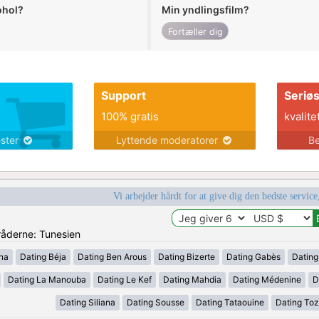
ohol?
Min yndlingsfilm?
Fortæller dig
Support
Seriø
100% gratis
kvalite
ester
Lyttende moderatorer
Be
Vi arbejder hårdt for at give dig den bedste service
mråderne: Tunesien
ana
Dating Béja
Dating Ben Arous
Dating Bizerte
Dating Gabès
Dating
Dating La Manouba
Dating Le Kef
Dating Mahdia
Dating Médenine
D
Dating Siliana
Dating Sousse
Dating Tataouine
Dating Toz