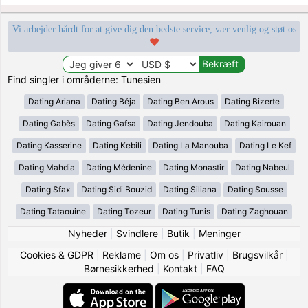
Vi arbejder hårdt for at give dig den bedste service, vær venlig og støt os
Find singler i områderne: Tunesien
Dating Ariana
Dating Béja
Dating Ben Arous
Dating Bizerte
Dating Gabès
Dating Gafsa
Dating Jendouba
Dating Kairouan
Dating Kasserine
Dating Kebili
Dating La Manouba
Dating Le Kef
Dating Mahdia
Dating Médenine
Dating Monastir
Dating Nabeul
Dating Sfax
Dating Sidi Bouzid
Dating Siliana
Dating Sousse
Dating Tataouine
Dating Tozeur
Dating Tunis
Dating Zaghouan
Nyheder
|
Svindlere
|
Butik
|
Meninger
Cookies & GDPR
|
Reklame
|
Om os
|
Privatliv
|
Brugsvilkår
|
Børnesikkerhed
|
Kontakt
|
FAQ