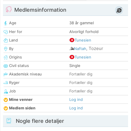
Medlemsinformation
Age
38 år gammel
Her for
Alvorligt forhold
Land
Tunesien
Tozeur
By
Naftah
,
Origins
Tunesien
Civil status
Single
Akademisk niveau
Fortæller dig
Ryger
Fortæller dig
Job
Fortæller dig
Mine venner
Log ind
Medlem siden
Log ind
Nogle flere detaljer