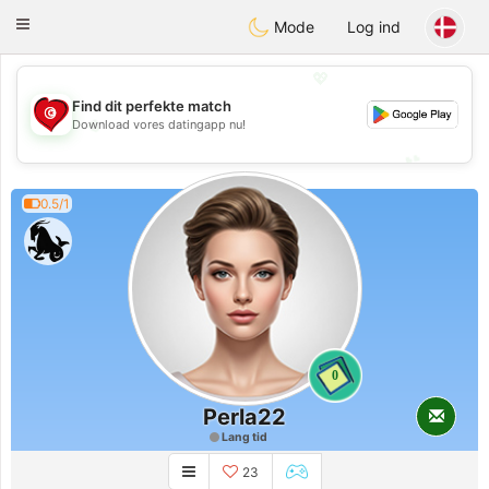
Tunisia Dating
Toggle
Mode
Log ind
navigation
💖
Find dit perfekte match
💖
Download vores datingapp nu!
💕
💕
0.5/1
0
Perla22
Lang tid
23