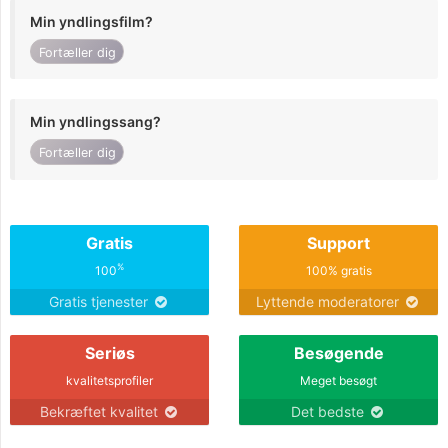
Min yndlingsfilm?
Fortæller dig
Min yndlingssang?
Fortæller dig
Gratis
Support
%
100
100% gratis
Gratis tjenester
Lyttende moderatorer
Seriøs
Besøgende
kvalitetsprofiler
Meget besøgt
Bekræftet kvalitet
Det bedste