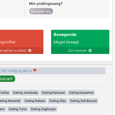
Min yndlingssang?
Fortæller dig
s
Besøgende
tsprofiler
Meget besøgt
kræftet kvalitet
Det bedste
, vær venlig og støt os
 Gafsa
Dating Jendouba
Dating Kairouan
Dating Kasserine
ating Monastir
Dating Nabeul
Dating Sfax
Dating Sidi Bouzid
eur
Dating Tunis
Dating Zaghouan