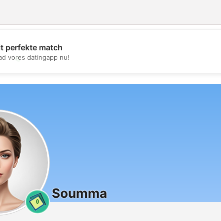
it perfekte match
💖
d vores datingapp nu!
💕
Soumma
0