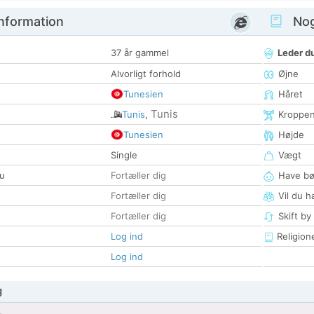
nformation
Nogl
37 år gammel
Leder du
Alvorligt forhold
Øjne
Tunesien
Håret
Tunis
Tunis
,
Kroppe
Tunesien
Højde
Single
Vægt
u
Fortæller dig
Have bø
Fortæller dig
Vil du h
Fortæller dig
Skift by
Log ind
Religion
Log ind
g