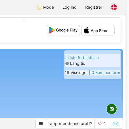
Mode
Log ind
Registrer
💖
💕
sidste forbindelse
Lang tid
18 Visninger |
0 Kommentarer
rapporter denne profil?
0