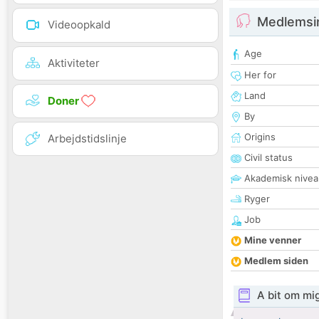
Medlemsi
Videoopkald
Age
Aktiviteter
Her for
Land
Doner
By
Origins
Arbejdstidslinje
Civil status
Akademisk nivea
Ryger
Job
Mine venner
Medlem siden
A bit om mi