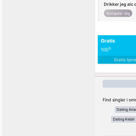
Drikker jeg alc 
Fortæller dig
Gratis
%
100
Gratis tjen
Find singler i o
Dating Ari
Dating Kebili