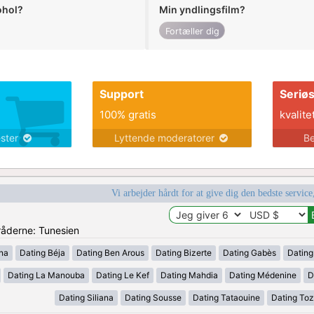
ohol?
Min yndlingsfilm?
Fortæller dig
Support
Seriø
100% gratis
kvalite
ester
Lyttende moderatorer
Be
Vi arbejder hårdt for at give dig den bedste service
mråderne: Tunesien
ana
Dating Béja
Dating Ben Arous
Dating Bizerte
Dating Gabès
Dating
Dating La Manouba
Dating Le Kef
Dating Mahdia
Dating Médenine
D
Dating Siliana
Dating Sousse
Dating Tataouine
Dating Toz