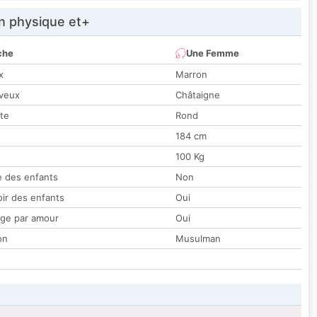
 physique et+
che
Une Femme
x
Marron
veux
Châtaigne
tte
Rond
184 cm
100 Kg
 des enfants
Non
oir des enfants
Oui
ge par amour
Oui
on
Musulman