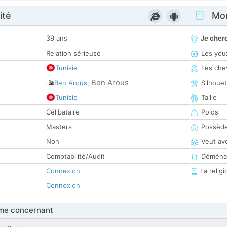
ité
Mon
39 ans
Je cher
Relation sérieuse
Les yeu
Tunisie
Les che
Ben Arous
Ben Arous
,
Silhoue
Tunisie
Taille
Célibataire
Poids
Masters
Possède
Non
Veut av
Comptabilité/Audit
Déména
Connexion
La religi
Connexion
me concernant