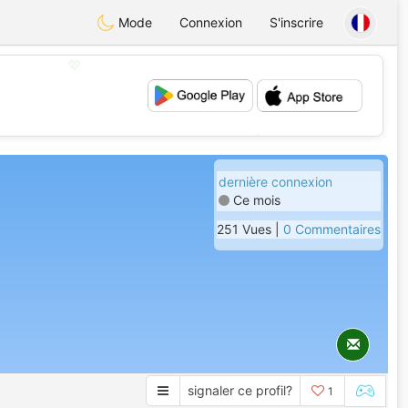
Mode
Connexion
S'inscrire
💖
💕
dernière connexion
Ce mois
251 Vues |
0 Commentaires
signaler ce profil?
1