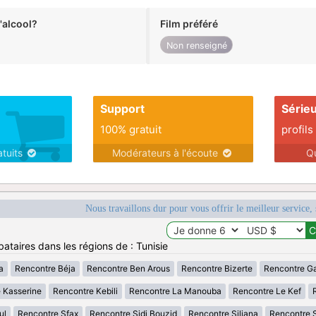
alcool?
Film préféré
Non renseigné
Support
Série
100% gratuit
profils
atuits
Modérateurs à l'écoute
Q
Nous travaillons dur pour vous offrir le meilleur service, 
ataires dans les régions de : Tunisie
a
Rencontre Béja
Rencontre Ben Arous
Rencontre Bizerte
Rencontre G
 Kasserine
Rencontre Kebili
Rencontre La Manouba
Rencontre Le Kef
ul
Rencontre Sfax
Rencontre Sidi Bouzid
Rencontre Siliana
Rencontre 