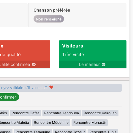
Chanson préférée
Non renseigné
ux
Visiteurs
 de qualité
Très visité
ualité confirmée
Le meilleur
soyez solidaire s'il vous plaît
abès
Rencontre Gafsa
Rencontre Jendouba
Rencontre Kairouan
Rencontre Mahdia
Rencontre Médenine
Rencontre Monastir
Sousse
Rencontre Tataouine
Rencontre Tozeur
Rencontre Tunis