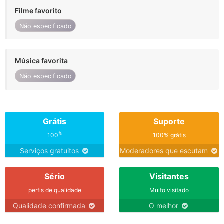
Filme favorito
Não especificado
Música favorita
Não especificado
Grátis
Suporte
%
100
100% grátis
Serviços gratuitos
Moderadores que escutam
Sério
Visitantes
perfis de qualidade
Muito visitado
Qualidade confirmada
O melhor