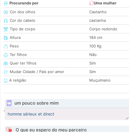
Procurando por
Uma mulher
Cor dos olhos
Castanho
Cor do cabelo
castanha
Tipo de corpo
Corpo redondo
Altura
184 cm
Peso
100 Kg
Ter filhos
Não
Quer ter filhos
Sim
Mudar Cidade / País por amor
Sim
A religião
Muçulmano
um pouco sobre mim
homme sérieux et direct
O que eu espero do meu parceiro