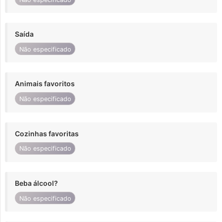
Saída
Não especificado
Animais favoritos
Não especificado
Cozinhas favoritas
Não especificado
Beba álcool?
Não especificado