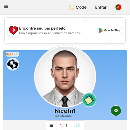
Tunisia Dating
Toggle
Mode
Entrar
navigation
💖
Encontre seu par perfeito
💖
Baixe agora nosso aplicativo de namoro!
💕
💕
0.5/1
1
Nicetn1
Este mês
1