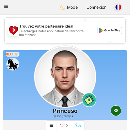
Tunisia Dating
Toggle
Mode
Connexion
navigation
💖
Trouvez votre partenaire idéal
Téléchargez notre application de rencontre
💖
maintenant !
💕
💕
0.3/1
0
Princeso
longtemps
0