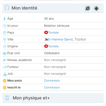
Mon identité
Âge
30 ans
Ici pour
Relation sérieuse
Pays
Tunisie
Tozeur
Ville
El-Hamma-Djerid
,
Origine
Tunisie
État civil
Célibataire
Niveau academic
Non renseigné
Fumeur
Non renseigné
Job
Non renseigné
Mes amis
Connexion
Inscrit le
Connexion
Mon physique et+