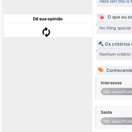
Here Iam this is
O que eu es
Dê sua opinião
No thing special
Os critérios
Nenhum critério 
Conhecendo
Interesses
Não especifica
Saída
Não especifica