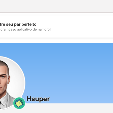
re seu par perfeito
💖
gora nosso aplicativo de namoro!
💕
Hsuper
1