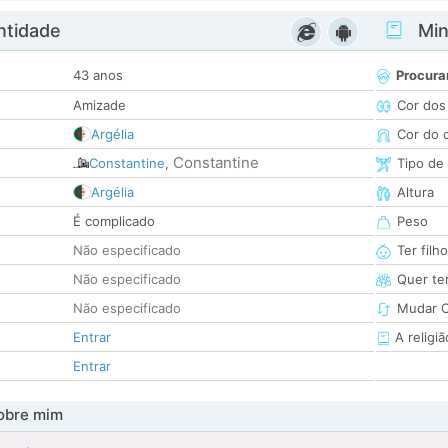
ntidade
Minh
43 anos
Procura
Amizade
Cor dos
Argélia
Cor do 
Constantine
Constantine
,
Tipo de
Argélia
Altura
É complicado
Peso
Não especificado
Ter filh
Não especificado
Quer ter
Não especificado
Mudar C
Entrar
A religiã
Entrar
obre mim