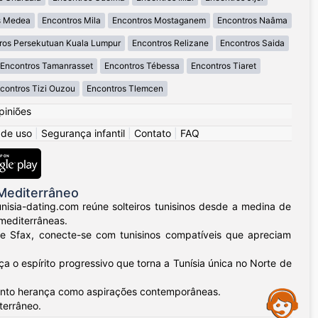
s Medea
Encontros Mila
Encontros Mostaganem
Encontros Naâma
ros Persekutuan Kuala Lumpur
Encontros Relizane
Encontros Saida
Encontros Tamanrasset
Encontros Tébessa
Encontros Tiaret
contros Tizi Ouzou
Encontros Tlemcen
piniões
 de uso
|
Segurança infantil
|
Contato
|
FAQ
Mediterrâneo
unisia-dating.com reúne solteiros tunisinos desde a medina de
 mediterrâneas.
 de Sfax, conecte-se com tunisinos compatíveis que apreciam
a o espírito progressivo que torna a Tunísia única no Norte de
 tanto herança como aspirações contemporâneas.
Assistance
terrâneo.