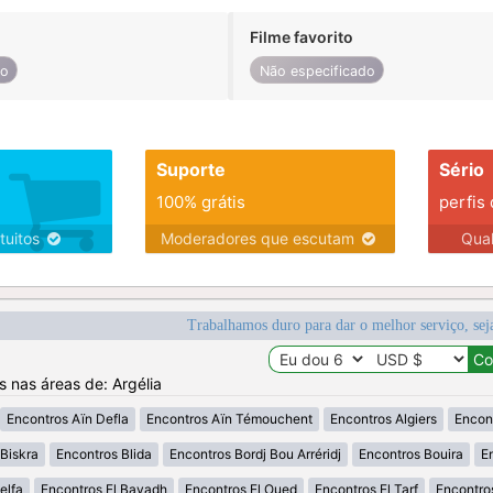
Filme favorito
do
Não especificado
Suporte
Sério
100% grátis
perfis
tuitos
Moderadores que escutam
Qua
Trabalhamos duro para dar o melhor serviço, sej
s nas áreas de: Argélia
Encontros Aïn Defla
Encontros Aïn Témouchent
Encontros Algiers
Encon
Biskra
Encontros Blida
Encontros Bordj Bou Arréridj
Encontros Bouira
E
elfa
Encontros El Bayadh
Encontros El Oued
Encontros El Tarf
Encontro