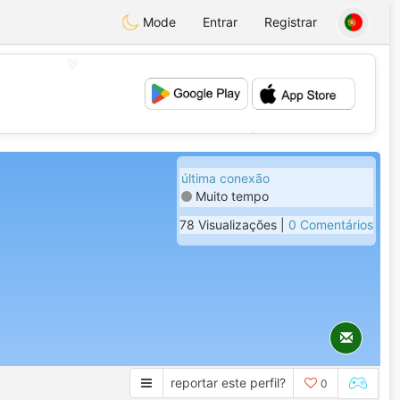
Mode
Entrar
Registrar
💖
💕
última conexão
Muito tempo
78 Visualizações |
0 Comentários
reportar este perfil?
0