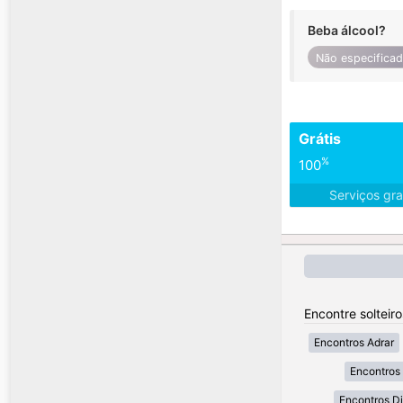
Beba álcool?
Não especifica
Grátis
%
100
Serviços gra
Encontre solteiro
Encontros Adrar
Encontros 
Encontros Dj