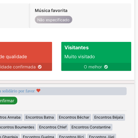
Música favorita
Não especificado
Visitantes
 de qualidade
Muito visitado
lidade confirmada
O melhor
a solidário por favor
tros Annaba
Encontros Batna
Encontros Béchar
Encontros Béjaïa
ncontros Boumerdes
Encontros Chlef
Encontros Constantine
s Ghardaia
Encontros Guelma
Encontros Illizi
Encontros Jijel