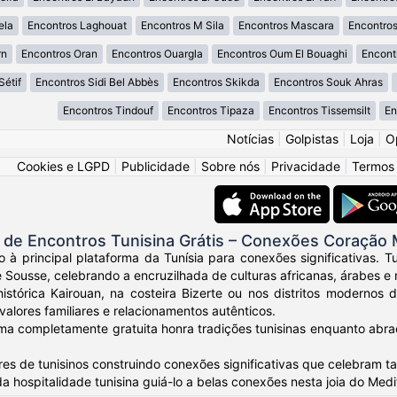
ela
Encontros Laghouat
Encontros M Sila
Encontros Mascara
Encontro
rn
Encontros Oran
Encontros Ouargla
Encontros Oum El Bouaghi
Encont
Sétif
Encontros Sidi Bel Abbès
Encontros Skikda
Encontros Souk Ahras
Encontros Tindouf
Encontros Tipaza
Encontros Tissemsilt
En
Notícias
|
Golpistas
|
Loja
|
O
Cookies e LGPD
|
Publicidade
|
Sobre nós
|
Privacidade
|
Termos
de Encontros Tunisina Grátis – Conexões Coração 
 à principal plataforma da Tunísia para conexões significativas. T
 Sousse, celebrando a encruzilhada de culturas africanas, árabes e
histórica Kairouan, na costeira Bizerte ou nos distritos modernos
 valores familiares e relacionamentos autênticos.
ma completamente gratuita honra tradições tunisinas enquanto abraç
res de tunisinos construindo conexões significativas que celebram
da hospitalidade tunisina guiá-lo a belas conexões nesta joia do Medi