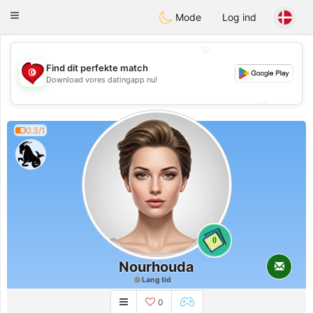
Tunisia Dating
Toggle
Mode
Log ind
navigation
💖
Find dit perfekte match
💖
Download vores datingapp nu!
💕
💕
0.3/1
0
Nourhouda
Lang tid
0