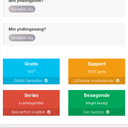
Min yndlingsfilm?
Fortæller dig
Min yndlingssang?
Fortæller dig
Gratis
Support
%
100
100% gratis
Gratis tjenester
Lyttende moderatorer
Seriøs
Besøgende
kvalitetsprofiler
Meget besøgt
Bekræftet kvalitet
Det bedste