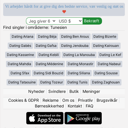
Vi arbejder hårdt for at give dig den bedste service, vær venlig og støt os
Find singler i områderne: Tunesien
Dating Ariana
Dating Béja
Dating Ben Arous
Dating Bizerte
Dating Gabès
Dating Gafsa
Dating Jendouba
Dating Kairouan
Dating Kasserine
Dating Kebili
Dating La Manouba
Dating Le Kef
Dating Mahdia
Dating Médenine
Dating Monastir
Dating Nabeul
Dating Sfax
Dating Sidi Bouzid
Dating Siliana
Dating Sousse
Dating Tataouine
Dating Tozeur
Dating Tunis
Dating Zaghouan
Nyheder
|
Svindlere
|
Butik
|
Meninger
Cookies & GDPR
|
Reklame
|
Om os
|
Privatliv
|
Brugsvilkår
|
Børnesikkerhed
|
Kontakt
|
FAQ