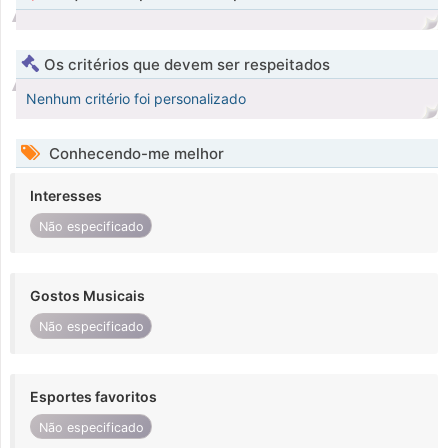
Os critérios que devem ser respeitados
Nenhum critério foi personalizado
Conhecendo-me melhor
Interesses
Não especificado
Gostos Musicais
Não especificado
Esportes favoritos
Não especificado