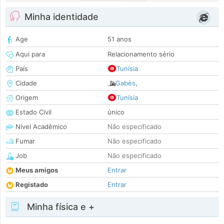
Minha identidade
Age
51 anos
Aqui para
Relacionamento sério
País
Tunísia
Cidade
Gabès
,
Origem
Tunísia
Estado Civil
único
Nível Acadêmico
Não especificado
Fumar
Não especificado
Job
Não especificado
Meus amigos
Entrar
Registado
Entrar
Minha física e +