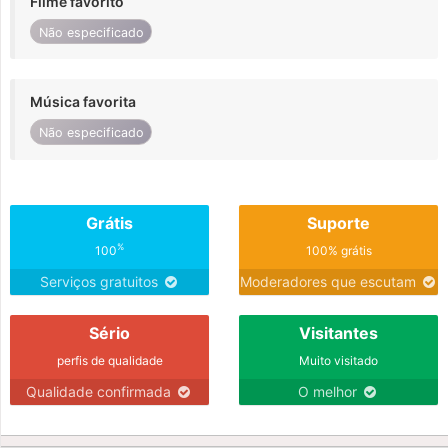
Filme favorito
Não especificado
Música favorita
Não especificado
Grátis
Suporte
%
100
100% grátis
Serviços gratuitos
Moderadores que escutam
Sério
Visitantes
perfis de qualidade
Muito visitado
Qualidade confirmada
O melhor