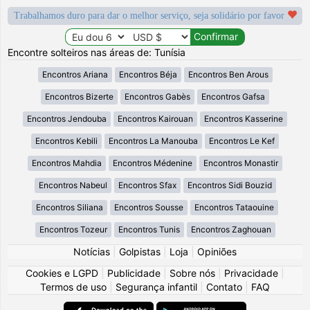
Trabalhamos duro para dar o melhor serviço, seja solidário por favor
Encontre solteiros nas áreas de: Tunísia
Encontros Ariana
Encontros Béja
Encontros Ben Arous
Encontros Bizerte
Encontros Gabès
Encontros Gafsa
Encontros Jendouba
Encontros Kairouan
Encontros Kasserine
Encontros Kebili
Encontros La Manouba
Encontros Le Kef
Encontros Mahdia
Encontros Médenine
Encontros Monastir
Encontros Nabeul
Encontros Sfax
Encontros Sidi Bouzid
Encontros Siliana
Encontros Sousse
Encontros Tataouine
Encontros Tozeur
Encontros Tunis
Encontros Zaghouan
Notícias
|
Golpistas
|
Loja
|
Opiniões
Cookies e LGPD
|
Publicidade
|
Sobre nós
|
Privacidade
|
Termos de uso
|
Segurança infantil
|
Contato
|
FAQ