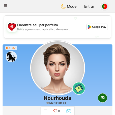
Tunisia Dating
Toggle
Mode
Entrar
navigation
💖
Encontre seu par perfeito
💖
Baixe agora nosso aplicativo de namoro!
💕
💕
0.3/1
0
Nourhouda
Muito tempo
0