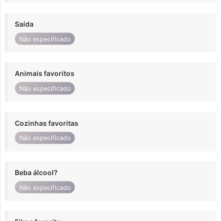
Saída
Não especificado
Animais favoritos
Não especificado
Cozinhas favoritas
Não especificado
Beba álcool?
Não especificado