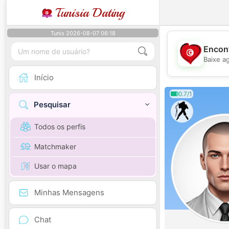
Tunisia Dating
Tunis 2026-08-07 06:18
Encont
Baixe a
Início
0.7/1
Pesquisar
Todos os perfis
Matchmaker
Usar o mapa
Minhas Mensagens
Chat