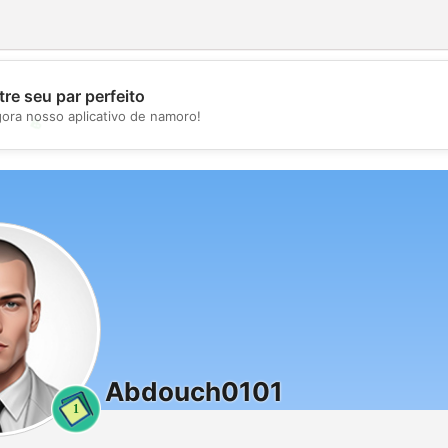
re seu par perfeito
gora nosso aplicativo de namoro!
💖
💕
Abdouch0101
1