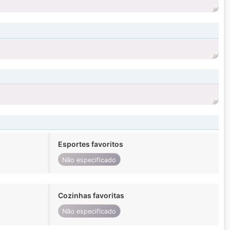
Esportes favoritos
Não especificado
Cozinhas favoritas
Não especificado