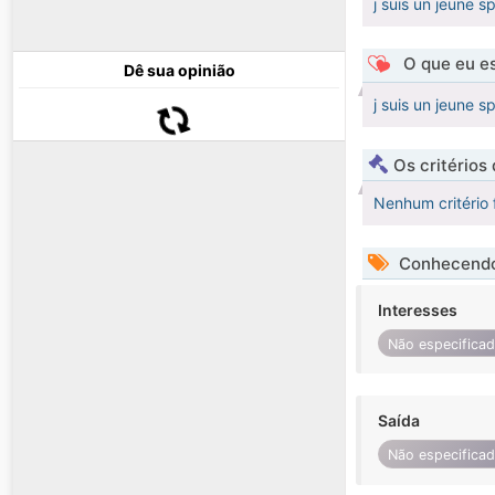
j suis un jeune 
O que eu es
Dê sua opinião
j suis un jeune 
Os critérios
Nenhum critério 
Conhecendo
Interesses
Não especifica
Saída
Não especifica