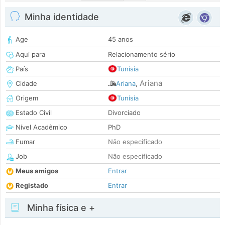
Minha identidade
Age
45 anos
Aqui para
Relacionamento sério
País
Tunísia
Ariana
Cidade
Ariana
,
Origem
Tunísia
Estado Civil
Divorciado
Nível Acadêmico
PhD
Fumar
Não especificado
Job
Não especificado
Meus amigos
Entrar
Registado
Entrar
Minha física e +