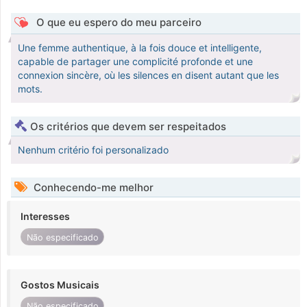
O que eu espero do meu parceiro
Une femme authentique, à la fois douce et intelligente,
capable de partager une complicité profonde et une
connexion sincère, où les silences en disent autant que les
mots.
Os critérios que devem ser respeitados
Nenhum critério foi personalizado
Conhecendo-me melhor
Interesses
Não especificado
Gostos Musicais
Não especificado