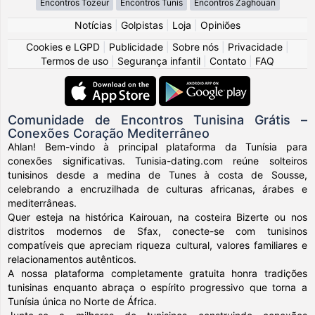
Encontros Tozeur
Encontros Tunis
Encontros Zaghouan
Notícias
|
Golpistas
|
Loja
|
Opiniões
Cookies e LGPD
|
Publicidade
|
Sobre nós
|
Privacidade
|
Termos de uso
|
Segurança infantil
|
Contato
|
FAQ
Comunidade de Encontros Tunisina Grátis –
Conexões Coração Mediterrâneo
Ahlan! Bem-vindo à principal plataforma da Tunísia para
conexões significativas. Tunisia-dating.com reúne solteiros
tunisinos desde a medina de Tunes à costa de Sousse,
celebrando a encruzilhada de culturas africanas, árabes e
mediterrâneas.
Quer esteja na histórica Kairouan, na costeira Bizerte ou nos
distritos modernos de Sfax, conecte-se com tunisinos
compatíveis que apreciam riqueza cultural, valores familiares e
relacionamentos autênticos.
A nossa plataforma completamente gratuita honra tradições
tunisinas enquanto abraça o espírito progressivo que torna a
Tunísia única no Norte de África.