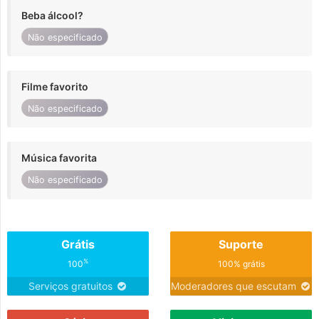
Beba álcool?
Não especificado
Filme favorito
Não especificado
Música favorita
Não especificado
Grátis
Suporte
%
100
100% grátis
Serviços gratuitos
Moderadores que escutam