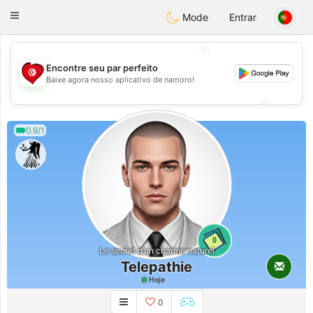
Tunisia Dating
Toggle
Mode
Entrar
navigation
💖
Encontre seu par perfeito
💖
Baixe agora nosso aplicativo de namoro!
💕
💕
0.9/1
0
Le secret d’un charme naturel
Telepathie
Hoje
0