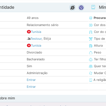
ntidade
Minh
49 anos
Procura
Relacionamento sério
Cor dos
Tunísia
Cor do 
Béja
Testour
,
Tipo de
Tunísia
Altura
Divorciado
Peso
Bacharelado
Ter filh
Sim
Quer ter
Administração
Mudar C
Entrar
A religiã
Entrar
obre mim