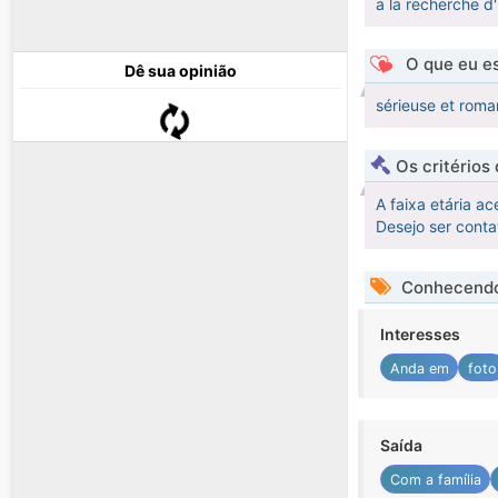
a la recherche d
O que eu es
Dê sua opinião
sérieuse et roma
Os critérios
A faixa etária ac
Desejo ser cont
Conhecendo
Interesses
Anda em
foto
Saída
Com a família