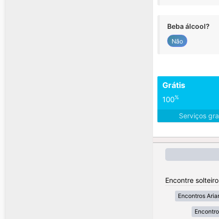
Beba álcool?
Não
Grátis
%
100
Serviços gra
Encontre solteiro
Encontros Aria
Encontro