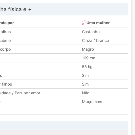
a física e +
ndo por
Uma mulher
 olhos
Castanho
cabelo
Cinza / branco
 corpo
Magro
169 cm
58 Kg
os
Sim
 filhos
Sim
idade / País por amor
Não
o
Muçulmano