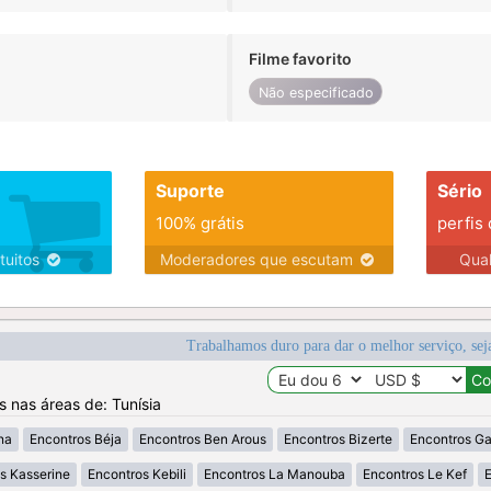
Filme favorito
Não especificado
Suporte
Sério
100% grátis
perfis
tuitos
Moderadores que escutam
Qua
Trabalhamos duro para dar o melhor serviço, sej
s nas áreas de: Tunísia
na
Encontros Béja
Encontros Ben Arous
Encontros Bizerte
Encontros G
s Kasserine
Encontros Kebili
Encontros La Manouba
Encontros Le Kef