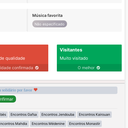
Música favorita
Não especificado
Visitantes
 de qualidade
Muito visitado
lidade confirmada
O melhor
a solidário por favor
abès
Encontros Gafsa
Encontros Jendouba
Encontros Kairouan
Encontros Mahdia
Encontros Médenine
Encontros Monastir