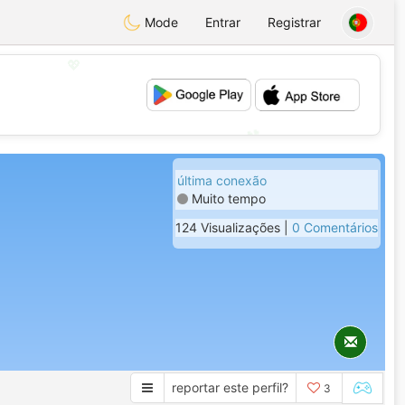
Mode
Entrar
Registrar
💖
💕
última conexão
Muito tempo
124 Visualizações |
0 Comentários
reportar este perfil?
3