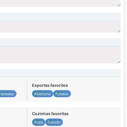
Esportes favoritos
riedades
Atletismo
Futebol
Cozinhas favoritas
Praia
francês