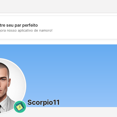
re seu par perfeito
💖
gora nosso aplicativo de namoro!
💕
Scorpio11
1