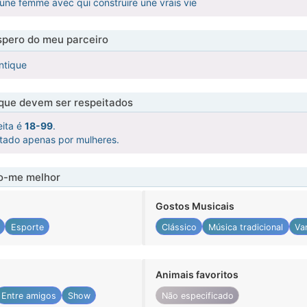
'une femme avec qui construire une vrais vie
pero do meu parceiro
ntique
 que devem ser respeitados
eita é
18-99
.
atado apenas por mulheres.
-me melhor
Gostos Musicais
Esporte
Clássico
Música tradicional
Va
Animais favoritos
Entre amigos
Show
Não especificado