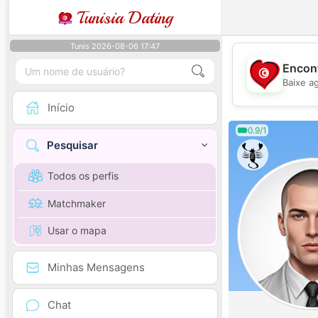
Tunisia Dating
Tunis 2026-08-06 17:47
Encont
Baixe a
Início
0.9/1
Pesquisar
Todos os perfis
Matchmaker
Usar o mapa
Minhas Mensagens
Chat