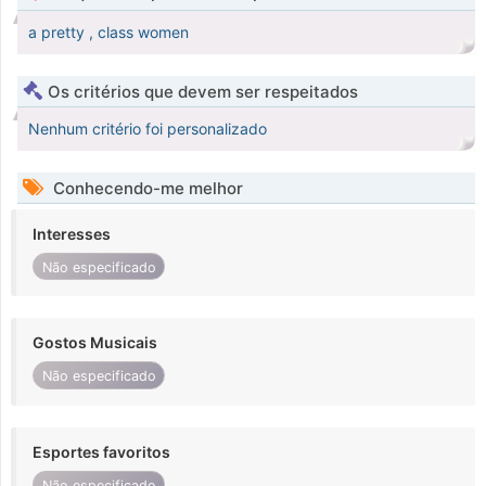
a pretty , class women
Os critérios que devem ser respeitados
Nenhum critério foi personalizado
Conhecendo-me melhor
Interesses
Não especificado
Gostos Musicais
Não especificado
Esportes favoritos
Não especificado