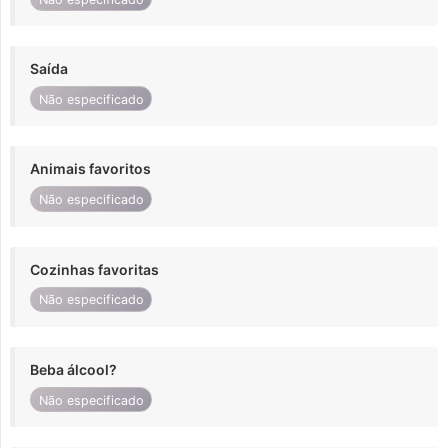
Saída
Não especificado
Animais favoritos
Não especificado
Cozinhas favoritas
Não especificado
Beba álcool?
Não especificado