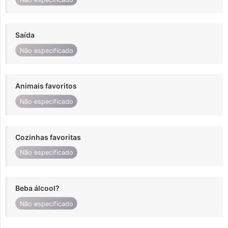
Saída
Não especificado
Animais favoritos
Não especificado
Cozinhas favoritas
Não especificado
Beba álcool?
Não especificado