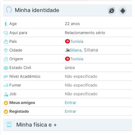
Minha identidade
Age
22 anos
Aqui para
Relacionamento sério
País
Tunísia
Siliana
Cidade
Siliana
,
Origem
Tunísia
Estado Civil
único
Nível Acadêmico
Não especificado
Fumar
Não especificado
Job
Não especificado
Meus amigos
Entrar
Registado
Entrar
Minha física e +