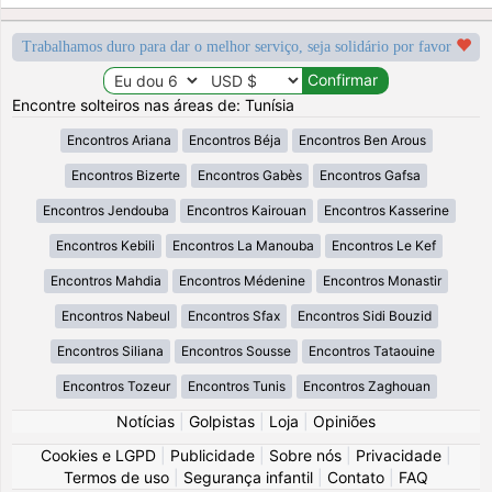
Trabalhamos duro para dar o melhor serviço, seja solidário por favor
Encontre solteiros nas áreas de: Tunísia
Encontros Ariana
Encontros Béja
Encontros Ben Arous
Encontros Bizerte
Encontros Gabès
Encontros Gafsa
Encontros Jendouba
Encontros Kairouan
Encontros Kasserine
Encontros Kebili
Encontros La Manouba
Encontros Le Kef
Encontros Mahdia
Encontros Médenine
Encontros Monastir
Encontros Nabeul
Encontros Sfax
Encontros Sidi Bouzid
Encontros Siliana
Encontros Sousse
Encontros Tataouine
Encontros Tozeur
Encontros Tunis
Encontros Zaghouan
Notícias
|
Golpistas
|
Loja
|
Opiniões
Cookies e LGPD
|
Publicidade
|
Sobre nós
|
Privacidade
|
Termos de uso
|
Segurança infantil
|
Contato
|
FAQ