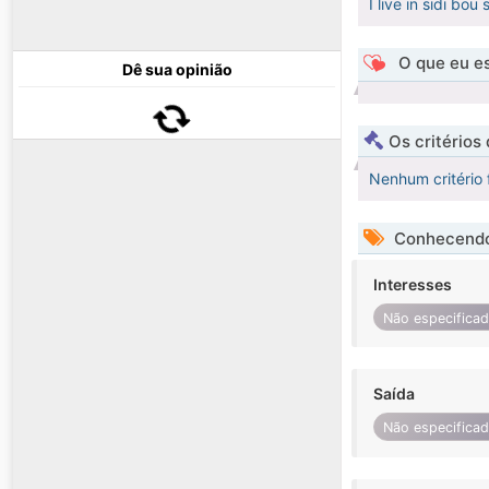
I live in sidi bo
O que eu es
Dê sua opinião
Os critérios
Nenhum critério 
Conhecendo
Interesses
Não especifica
Saída
Não especifica