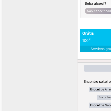
Beba álcool?
Não especifica
Grátis
%
100
Serviços gra
Encontre solteiro
Encontros Aria
Encontro
Encontros Nab