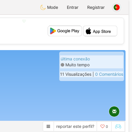
Mode
Entrar
Registrar
💖
💕
última conexão
Muito tempo
11 Visualizações |
0 Comentários
reportar este perfil?
0