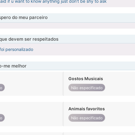
u said if u want to know anything just don't be shy to ask
pero do meu parceiro
 que devem ser respeitados
foi personalizado
-me melhor
Gostos Musicais
do
Não especificado
Animais favoritos
do
Não especificado