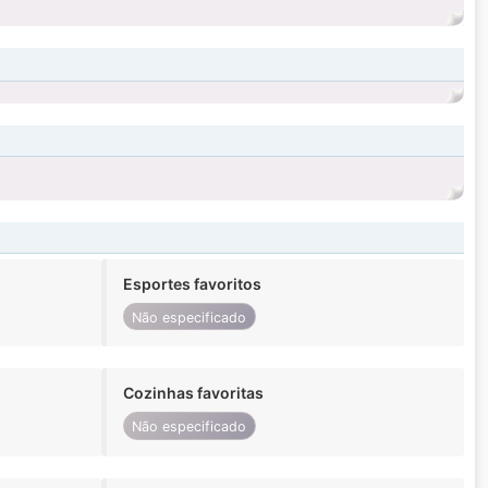
Esportes favoritos
Não especificado
Cozinhas favoritas
Não especificado