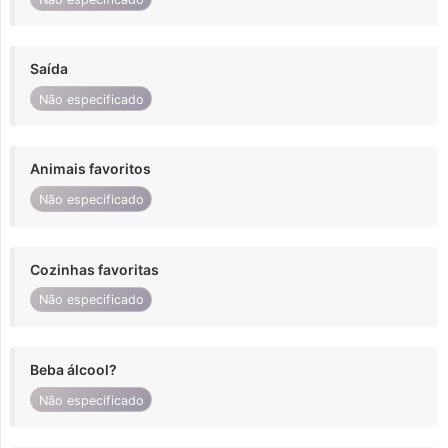
Saída
Não especificado
Animais favoritos
Não especificado
Cozinhas favoritas
Não especificado
Beba álcool?
Não especificado