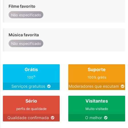
Filme favorito
Não especificado
Música favorita
Não especificado
Grátis
Suporte
%
100
100% grátis
Serviços gratuitos
Moderadores que escutam
Sério
Visitantes
perfis de qualidade
Muito visitado
Qualidade confirmada
O melhor