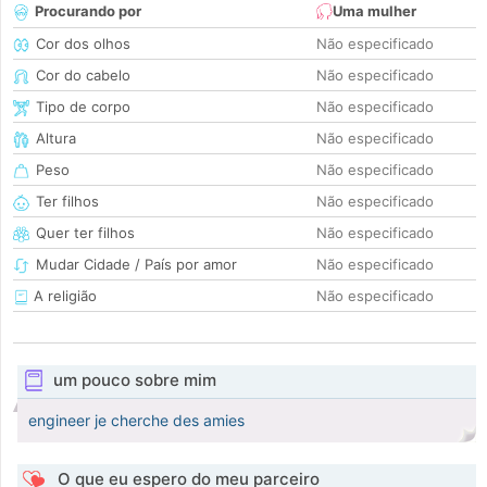
Procurando por
Uma mulher
Cor dos olhos
Não especificado
Cor do cabelo
Não especificado
Tipo de corpo
Não especificado
Altura
Não especificado
Peso
Não especificado
Ter filhos
Não especificado
Quer ter filhos
Não especificado
Mudar Cidade / País por amor
Não especificado
A religião
Não especificado
um pouco sobre mim
engineer je cherche des amies
O que eu espero do meu parceiro