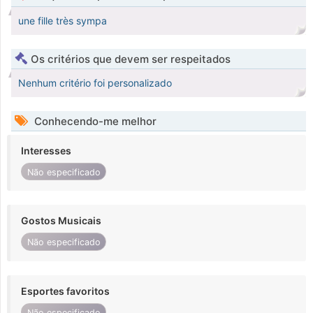
une fille très sympa
Os critérios que devem ser respeitados
Nenhum critério foi personalizado
Conhecendo-me melhor
Interesses
Não especificado
Gostos Musicais
Não especificado
Esportes favoritos
Não especificado