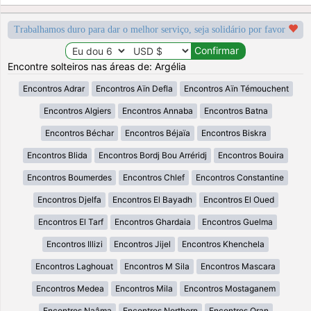
Trabalhamos duro para dar o melhor serviço, seja solidário por favor
Encontre solteiros nas áreas de: Argélia
Encontros Adrar
Encontros Aïn Defla
Encontros Aïn Témouchent
Encontros Algiers
Encontros Annaba
Encontros Batna
Encontros Béchar
Encontros Béjaïa
Encontros Biskra
Encontros Blida
Encontros Bordj Bou Arréridj
Encontros Bouira
Encontros Boumerdes
Encontros Chlef
Encontros Constantine
Encontros Djelfa
Encontros El Bayadh
Encontros El Oued
Encontros El Tarf
Encontros Ghardaia
Encontros Guelma
Encontros Illizi
Encontros Jijel
Encontros Khenchela
Encontros Laghouat
Encontros M Sila
Encontros Mascara
Encontros Medea
Encontros Mila
Encontros Mostaganem
Encontros Naâma
Encontros Northern
Encontros Oran