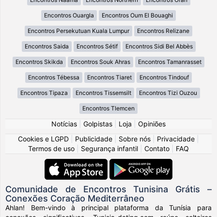
Encontros Ouargla
Encontros Oum El Bouaghi
Encontros Persekutuan Kuala Lumpur
Encontros Relizane
Encontros Saida
Encontros Sétif
Encontros Sidi Bel Abbès
Encontros Skikda
Encontros Souk Ahras
Encontros Tamanrasset
Encontros Tébessa
Encontros Tiaret
Encontros Tindouf
Encontros Tipaza
Encontros Tissemsilt
Encontros Tizi Ouzou
Encontros Tlemcen
Notícias
|
Golpistas
|
Loja
|
Opiniões
Cookies e LGPD
|
Publicidade
|
Sobre nós
|
Privacidade
|
Termos de uso
|
Segurança infantil
|
Contato
|
FAQ
Comunidade de Encontros Tunisina Grátis –
Conexões Coração Mediterrâneo
Ahlan! Bem-vindo à principal plataforma da Tunísia para