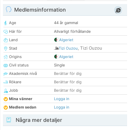
Medlemsinformation
Age
44 år gammal
Här för
Allvarligt förhållande
Land
Algeriet
Tizi Ouzou
Stad
Tizi Ouzou
,
Origins
Algeriet
Civil status
Single
Akademisk nivå
Berättar för dig
Rökare
Berättar för dig
Jobb
Berättar för dig
Mina vänner
Logga in
Medlem sedan
Logga in
Några mer detaljer