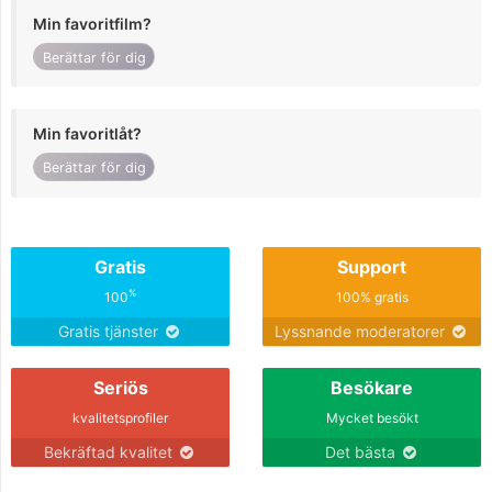
Min favoritfilm?
Berättar för dig
Min favoritlåt?
Berättar för dig
Gratis
Support
%
100
100% gratis
Gratis tjänster
Lyssnande moderatorer
Seriös
Besökare
kvalitetsprofiler
Mycket besökt
Bekräftad kvalitet
Det bästa