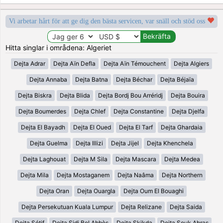
Vi arbetar hårt för att ge dig den bästa servicen, var snäll och stöd oss
Hitta singlar i områdena: Algeriet
Dejta Adrar
Dejta Aïn Defla
Dejta Aïn Témouchent
Dejta Algiers
Dejta Annaba
Dejta Batna
Dejta Béchar
Dejta Béjaïa
Dejta Biskra
Dejta Blida
Dejta Bordj Bou Arréridj
Dejta Bouira
Dejta Boumerdes
Dejta Chlef
Dejta Constantine
Dejta Djelfa
Dejta El Bayadh
Dejta El Oued
Dejta El Tarf
Dejta Ghardaia
Dejta Guelma
Dejta Illizi
Dejta Jijel
Dejta Khenchela
Dejta Laghouat
Dejta M Sila
Dejta Mascara
Dejta Medea
Dejta Mila
Dejta Mostaganem
Dejta Naâma
Dejta Northern
Dejta Oran
Dejta Ouargla
Dejta Oum El Bouaghi
Dejta Persekutuan Kuala Lumpur
Dejta Relizane
Dejta Saida
Dejta Sétif
Dejta Sidi Bel Abbès
Dejta Skikda
Dejta Souk Ahras