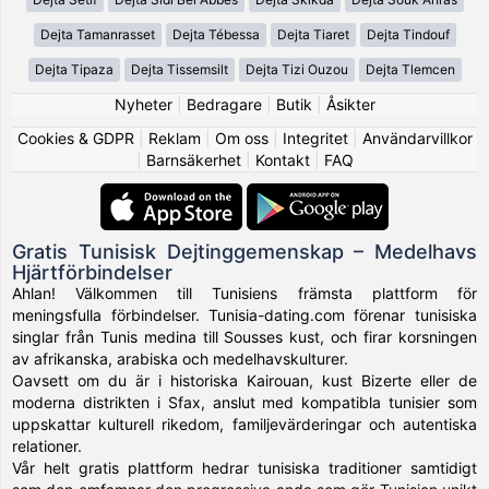
Dejta Tamanrasset
Dejta Tébessa
Dejta Tiaret
Dejta Tindouf
Dejta Tipaza
Dejta Tissemsilt
Dejta Tizi Ouzou
Dejta Tlemcen
Nyheter
|
Bedragare
|
Butik
|
Åsikter
Cookies & GDPR
|
Reklam
|
Om oss
|
Integritet
|
Användarvillkor
|
Barnsäkerhet
|
Kontakt
|
FAQ
Gratis Tunisisk Dejtinggemenskap – Medelhavs
Hjärtförbindelser
Ahlan! Välkommen till Tunisiens främsta plattform för
meningsfulla förbindelser. Tunisia-dating.com förenar tunisiska
singlar från Tunis medina till Sousses kust, och firar korsningen
av afrikanska, arabiska och medelhavskulturer.
Oavsett om du är i historiska Kairouan, kust Bizerte eller de
moderna distrikten i Sfax, anslut med kompatibla tunisier som
uppskattar kulturell rikedom, familjevärderingar och autentiska
relationer.
Vår helt gratis plattform hedrar tunisiska traditioner samtidigt