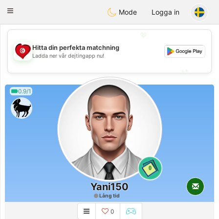
Tunisia Dating
Toggle
Mode
Logga in
navigation
💖
Hitta din perfekta matchning
💖
Ladda ner vår dejtingapp nu!
💕
💕
0.9/1
0
Yani150
Lång tid
0