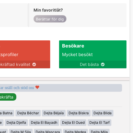
Min favoritlåt?
Berättar för dig
s
Besökare
tsprofiler
Mycket besökt
kräftad kvalitet
Det bästa
var snäll och stöd oss
a Batna
Dejta Béchar
Dejta Béjaïa
Dejta Biskra
Dejta Blida
ne
Dejta Djelfa
Dejta El Bayadh
Dejta El Oued
Dejta El Tarf
ouat
Dejta M Sila
Dejta Mascara
Dejta Medea
Dejta Mila