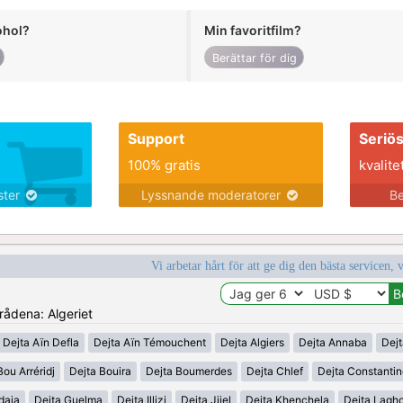
ohol?
Min favoritfilm?
Berättar för dig
Support
Seriö
100% gratis
kvalite
nster
Lyssnande moderatorer
Be
Vi arbetar hårt för att ge dig den bästa servicen, 
mrådena: Algeriet
Dejta Aïn Defla
Dejta Aïn Témouchent
Dejta Algiers
Dejta Annaba
Dejt
Bou Arréridj
Dejta Bouira
Dejta Boumerdes
Dejta Chlef
Dejta Constanti
daia
Dejta Guelma
Dejta Illizi
Dejta Jijel
Dejta Khenchela
Dejta Lagh