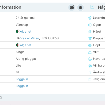
nformation
Någ
24 år gammal
Letar du
Vänskap
Ögon
Algeriet
Håret
Tizi Ouzou
Draa el Mizan
,
Kroppe
Algeriet
Höjd
Single
Vikt
Aldrig pluggat
Have ba
Lite
Vill ha 
Bil
Ändra st
Logga in
Religion
Logga in
g