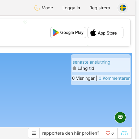
Mode
Logga in
Registrera
💖
💕
senaste anslutning
Lång tid
0 Visningar |
0 Kommentarer
rapportera den här profilen?
0