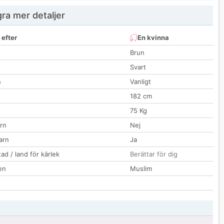
ra mer detaljer
 efter
En kvinna
Brun
Svart
n
Vanligt
182 cm
75 Kg
rn
Nej
barn
Ja
ad / land för kärlek
Berättar för dig
en
Muslim