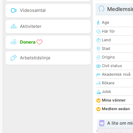
Medlemsi
Videosamtal
Age
Aktiviteter
Här för
Land
Donera
Stad
Origins
Arbetstidslinje
Civil status
Akademisk nivå
Rökare
Jobb
Mina vänner
Medlem sedan
A lite om mi