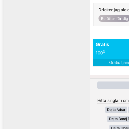
Dricker jag alc 
Berättar för dig
Gratis
%
100
Gratis tjä
Hitta singlar i o
Dejta Adrar
Dejta Bordj 
Dejta Ghar