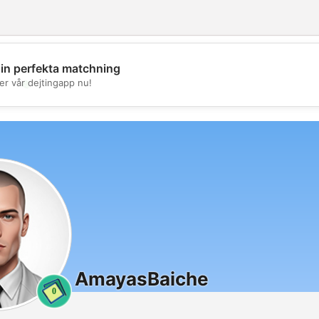
din perfekta matchning
💖
er vår dejtingapp nu!
💕
AmayasBaiche
0