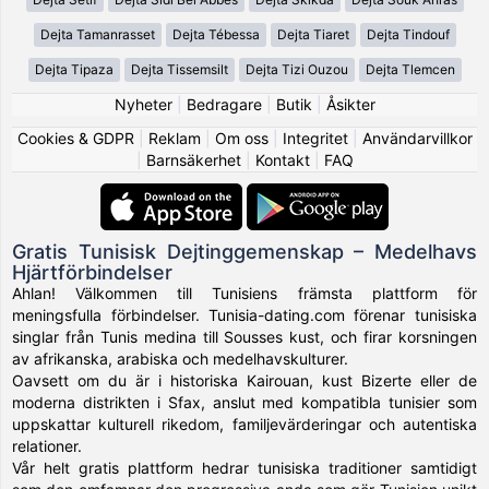
Dejta Tamanrasset
Dejta Tébessa
Dejta Tiaret
Dejta Tindouf
Dejta Tipaza
Dejta Tissemsilt
Dejta Tizi Ouzou
Dejta Tlemcen
Nyheter
|
Bedragare
|
Butik
|
Åsikter
Cookies & GDPR
|
Reklam
|
Om oss
|
Integritet
|
Användarvillkor
|
Barnsäkerhet
|
Kontakt
|
FAQ
Gratis Tunisisk Dejtinggemenskap – Medelhavs
Hjärtförbindelser
Ahlan! Välkommen till Tunisiens främsta plattform för
meningsfulla förbindelser. Tunisia-dating.com förenar tunisiska
singlar från Tunis medina till Sousses kust, och firar korsningen
av afrikanska, arabiska och medelhavskulturer.
Oavsett om du är i historiska Kairouan, kust Bizerte eller de
moderna distrikten i Sfax, anslut med kompatibla tunisier som
uppskattar kulturell rikedom, familjevärderingar och autentiska
relationer.
Vår helt gratis plattform hedrar tunisiska traditioner samtidigt