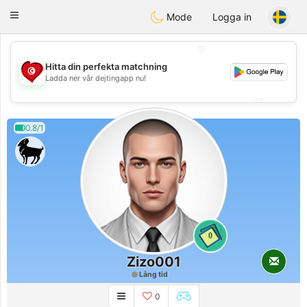
Tunisia Dating
Toggle
Mode
Logga in
navigation
💖
Hitta din perfekta matchning
💖
Ladda ner vår dejtingapp nu!
💕
💕
0.8/1
0
Zizo001
Lång tid
0