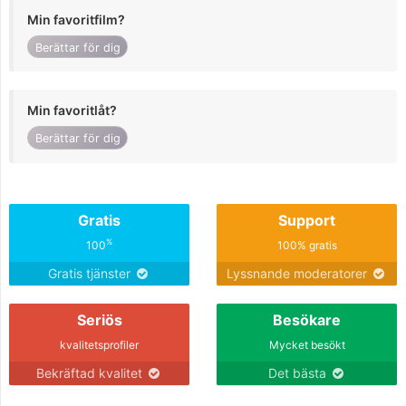
Min favoritfilm?
Berättar för dig
Min favoritlåt?
Berättar för dig
Gratis
Support
%
100
100% gratis
Gratis tjänster
Lyssnande moderatorer
Seriös
Besökare
kvalitetsprofiler
Mycket besökt
Bekräftad kvalitet
Det bästa