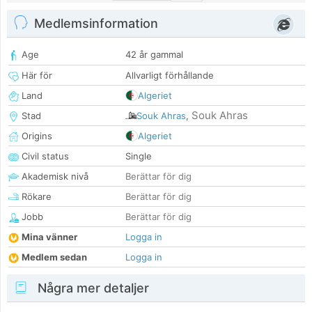
Medlemsinformation
Age
42 år gammal
Här för
Allvarligt förhållande
Land
Algeriet
Souk Ahras
Stad
Souk Ahras
,
Origins
Algeriet
Civil status
Single
Akademisk nivå
Berättar för dig
Rökare
Berättar för dig
Jobb
Berättar för dig
Mina vänner
Logga in
Medlem sedan
Logga in
Några mer detaljer