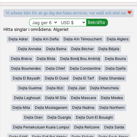
Vi arbetar hårt för att ge dig den bästa servicen, var snäll och stöd oss
Hitta singlar i områdena: Algeriet
Dejta Adrar
Dejta Aïn Defla
Dejta Aïn Témouchent
Dejta Algiers
Dejta Annaba
Dejta Batna
Dejta Béchar
Dejta Béjaïa
Dejta Biskra
Dejta Blida
Dejta Bordj Bou Arréridj
Dejta Bouira
Dejta Boumerdes
Dejta Chlef
Dejta Constantine
Dejta Djelfa
Dejta El Bayadh
Dejta El Oued
Dejta El Tarf
Dejta Ghardaia
Dejta Guelma
Dejta Illizi
Dejta Jijel
Dejta Khenchela
Dejta Laghouat
Dejta M Sila
Dejta Mascara
Dejta Medea
Dejta Mila
Dejta Mostaganem
Dejta Naâma
Dejta Northern
Dejta Oran
Dejta Ouargla
Dejta Oum El Bouaghi
Dejta Persekutuan Kuala Lumpur
Dejta Relizane
Dejta Saida
Dejta Sétif
Dejta Sidi Bel Abbès
Dejta Skikda
Dejta Souk Ahras