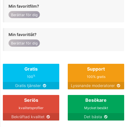
Min favoritfilm?
Berättar för dig
Min favoritlåt?
Berättar för dig
Gratis
Support
%
100
100% gratis
Gratis tjänster
Lyssnande moderatorer
Seriös
Besökare
kvalitetsprofiler
Mycket besökt
Bekräftad kvalitet
Det bästa