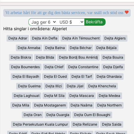
Vi arbetar hårt för att ge dig den bästa servicen, var snäll och stöd oss
Hitta singlar i områdena: Algeriet
Dejta Adrar
Dejta Aïn Defla
Dejta Aïn Témouchent
Dejta Algiers
Dejta Annaba
Dejta Batna
Dejta Béchar
Dejta Béjaïa
Dejta Biskra
Dejta Blida
Dejta Bordj Bou Arréridj
Dejta Bouira
Dejta Boumerdes
Dejta Chlef
Dejta Constantine
Dejta Djelfa
Dejta El Bayadh
Dejta El Oued
Dejta El Tarf
Dejta Ghardaia
Dejta Guelma
Dejta Illizi
Dejta Jijel
Dejta Khenchela
Dejta Laghouat
Dejta M Sila
Dejta Mascara
Dejta Medea
Dejta Mila
Dejta Mostaganem
Dejta Naâma
Dejta Northern
Dejta Oran
Dejta Ouargla
Dejta Oum El Bouaghi
Dejta Persekutuan Kuala Lumpur
Dejta Relizane
Dejta Saida
Dejta Sétif
Dejta Sidi Bel Abbès
Dejta Skikda
Dejta Souk Ahras