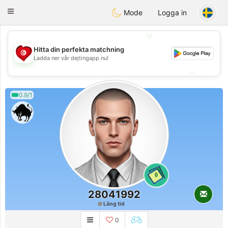
Tunisia Dating
Toggle
Mode
Logga in
navigation
💖
Hitta din perfekta matchning
💖
Ladda ner vår dejtingapp nu!
💕
💕
0.9/1
0
28041992
Lång tid
0