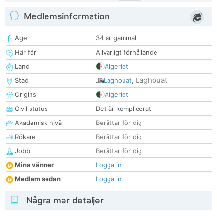
Medlemsinformation
Age
34 år gammal
Här för
Allvarligt förhållande
Land
Algeriet
Laghouat
Stad
Laghouat
,
Origins
Algeriet
Civil status
Det är komplicerat
Akademisk nivå
Berättar för dig
Rökare
Berättar för dig
Jobb
Berättar för dig
Mina vänner
Logga in
Medlem sedan
Logga in
Några mer detaljer