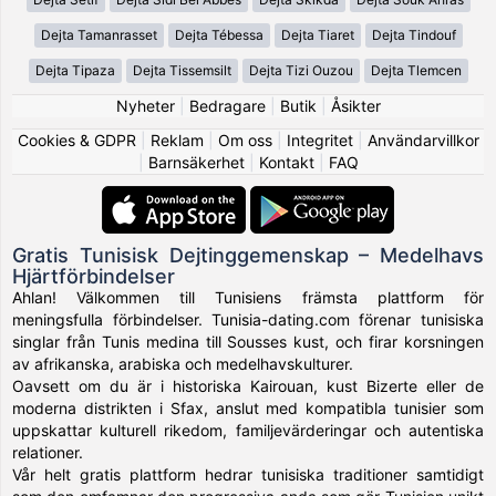
Dejta Tamanrasset
Dejta Tébessa
Dejta Tiaret
Dejta Tindouf
Dejta Tipaza
Dejta Tissemsilt
Dejta Tizi Ouzou
Dejta Tlemcen
Nyheter
|
Bedragare
|
Butik
|
Åsikter
Cookies & GDPR
|
Reklam
|
Om oss
|
Integritet
|
Användarvillkor
|
Barnsäkerhet
|
Kontakt
|
FAQ
Gratis Tunisisk Dejtinggemenskap – Medelhavs
Hjärtförbindelser
Ahlan! Välkommen till Tunisiens främsta plattform för
meningsfulla förbindelser. Tunisia-dating.com förenar tunisiska
singlar från Tunis medina till Sousses kust, och firar korsningen
av afrikanska, arabiska och medelhavskulturer.
Oavsett om du är i historiska Kairouan, kust Bizerte eller de
moderna distrikten i Sfax, anslut med kompatibla tunisier som
uppskattar kulturell rikedom, familjevärderingar och autentiska
relationer.
Vår helt gratis plattform hedrar tunisiska traditioner samtidigt